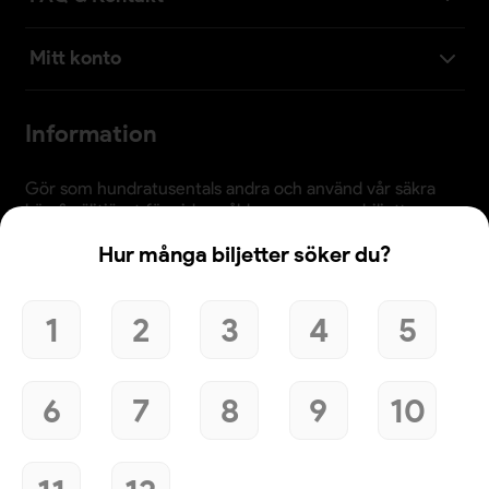
Mitt konto
Information
Gör som hundratusentals andra och använd vår säkra
köp & säljtjänst för vidaresålda evenemangsbiljetter.
Observera att priserna justeras kontinuerligt och kan
Hur många biljetter söker du?
skilja sig från biljetternas nominella värde. Det är alltid
bra att jämföra med arrangörens tillgängliga biljetter
innan köp.
1
2
3
4
5
6
7
8
9
10
Användande av denna webbplats bekräftar godkännande
av webbplatsens
köpvillkor
,
integritetspolicy
och
cookiepolicy
.