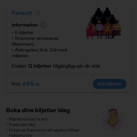
Parkett
Information
E-biljetter
Ni kommer att placeras
tillsammans
Åldersgräns: 18 år, 13 år med
målsman
Endast
12 biljetter
tillgängliga
på vår sida
695
Pris:
kr
Köp biljetter
Boka dina biljetter idag
•
Biljetterna kan ta slut
•
Priset kan öka
•
Ni kan se fram emot att uppleva Nisse
Hallberg live