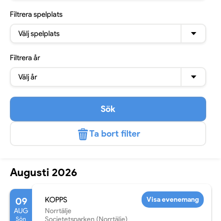
Filtrera
spelplats
Välj spelplats
Filtrera
år
Välj år
Sök
Ta bort filter
Augusti 2026
09
KOPPS
Visa evenemang
AUG
Norrtälje
Sön
Societetsparken (Norrtälje)