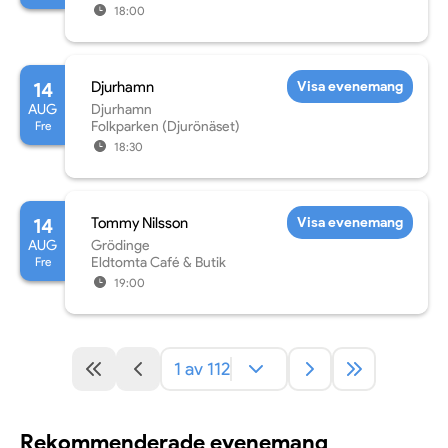
18:00
14
Djurhamn
Visa evenemang
AUG
Djurhamn
Fre
Folkparken (Djurönäset)
18:30
14
Tommy Nilsson
Visa evenemang
AUG
Grödinge
Fre
Eldtomta Café & Butik
19:00
1 av 112
Rekommenderade evenemang