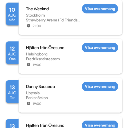
10
The Weeknd
Visa evenemang
AUG
Stockholm
Mån
Strawberry Arena (Fd Friends
Arena)
21:00
12
Hjälten från Öresund
Visa evenemang
AUG
Helsingborg
Ons
Fredriksdalsteatern
19:00
13
Danny Saucedo
Visa evenemang
AUG
Uppsala
Tor
Parksnäckan
19:00
13
Hjälten från Öresund
Visa evenemang