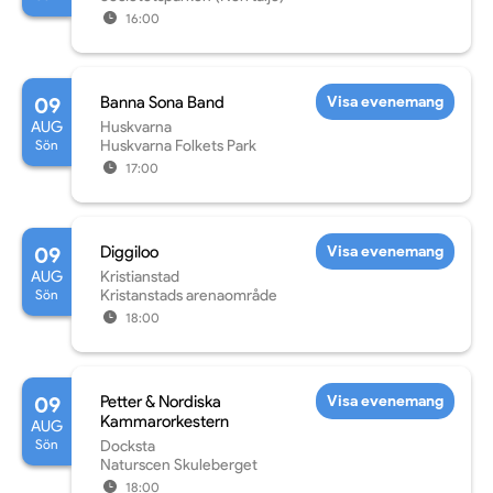
16:00
09
Banna Sona Band
Visa evenemang
AUG
Huskvarna
Sön
Huskvarna Folkets Park
17:00
09
Diggiloo
Visa evenemang
AUG
Kristianstad
Sön
Kristanstads arenaområde
18:00
09
Petter & Nordiska
Visa evenemang
Kammarorkestern
AUG
Sön
Docksta
Naturscen Skuleberget
18:00