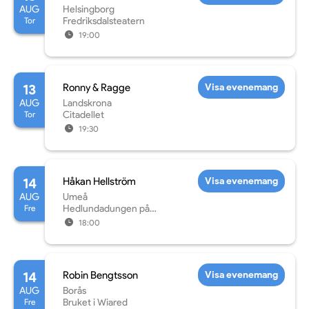
AUG
Helsingborg
Tor
Fredriksdalsteatern
19:00
13
Ronny & Ragge
Visa evenemang
AUG
Landskrona
Tor
Citadellet
19:30
14
Håkan Hellström
Visa evenemang
AUG
Umeå
Fre
Hedlundadungen på
Noliaområdet
18:00
14
Robin Bengtsson
Visa evenemang
AUG
Borås
Fre
Bruket i Wiared