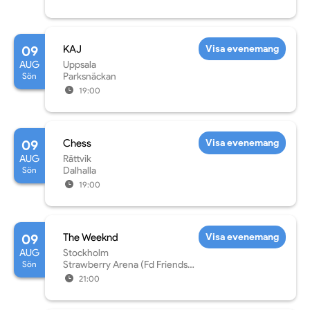
09
KAJ
Visa evenemang
AUG
Uppsala
Sön
Parksnäckan
19:00
09
Chess
Visa evenemang
AUG
Rättvik
Sön
Dalhalla
19:00
09
The Weeknd
Visa evenemang
AUG
Stockholm
Sön
Strawberry Arena (Fd Friends
Arena)
21:00