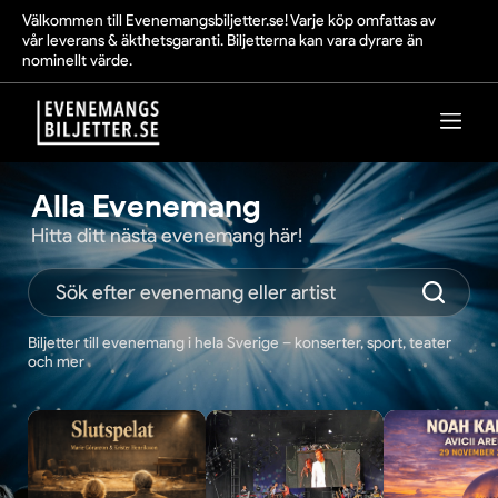
Välkommen till Evenemangsbiljetter.se! Varje köp omfattas av
vår leverans & äkthetsgaranti. Biljetterna kan vara dyrare än
nominellt värde.
Alla Evenemang
Hitta ditt nästa evenemang här!
Biljetter till evenemang i hela Sverige – konserter, sport, teater
och mer