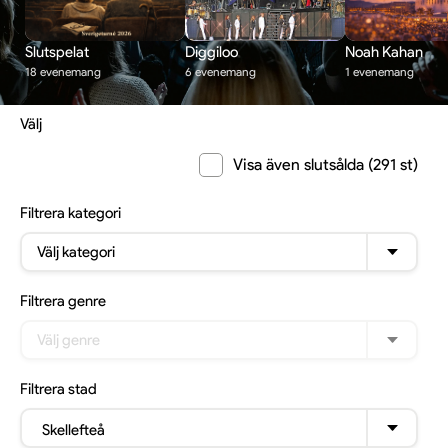
Slutspelat
Diggiloo
Noah Kahan
18 evenemang
6 evenemang
1 evenemang
Välj
Visa även slutsålda (291 st)
Filtrera
kategori
Välj kategori
Filtrera
genre
Välj genre
Filtrera
stad
Skellefteå