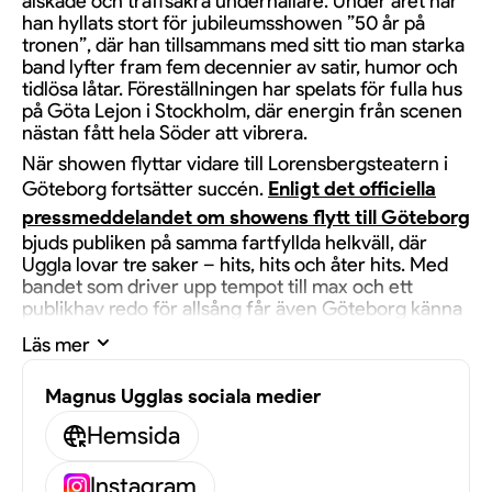
älskade och träffsäkra underhållare. Under året har
han hyllats stort för jubileumsshowen ”50 år på
tronen”, där han tillsammans med sitt tio man starka
band lyfter fram fem decennier av satir, humor och
tidlösa låtar. Föreställningen har spelats för fulla hus
på Göta Lejon i Stockholm, där energin från scenen
nästan fått hela Söder att vibrera.
När showen flyttar vidare till Lorensbergsteatern i
Göteborg fortsätter succén.
Enligt det officiella
pressmeddelandet om showens flytt till Göteborg
bjuds publiken på samma fartfyllda helkväll, där
Uggla lovar tre saker – hits, hits och åter hits. Med
bandet som driver upp tempot till max och ett
publikhav redo för allsång får även Göteborg känna
av den jublande Uggla-energin.
Läs mer
Magnus Ugglas sociala medier
Hemsida
Magnus Uggla gör stor sommarturné
2026
Instagram