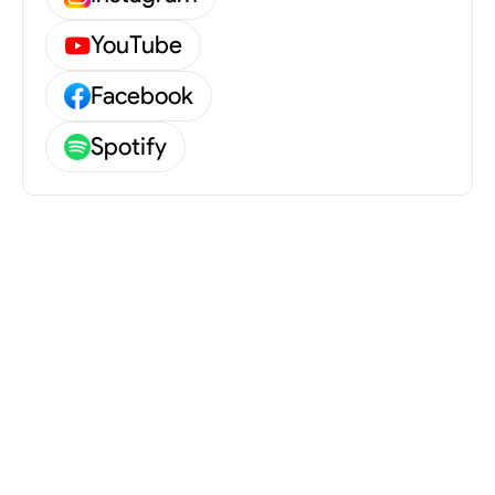
YouTube
Första egna turnén på över ett decennium
Efter många år av teatersuccéer och konserter gör
Facebook
Magnus Uggla sommaren 2026 sin första stora egna
utomhusturné på mer än tio år. Den välkända rösten,
Spotify
de legendariska texterna och den orubbliga
scennärvaron tar åter plats på landets
sommararenor – något både fans och artist längtat
efter.
Uggla beskriver själv turnécomebacken som något
han verkligen sett fram emot, och med sin odödliga
låtskatt i ryggen är förväntningarna höga. Turnén
blir en hyllning till femtio år av svensk musikhistoria,
levererad med samma glöd, attityd och självklara
självdistans som gjort honom till en ikon.