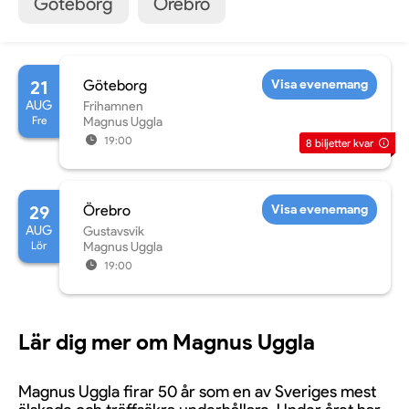
Göteborg
Örebro
21
Göteborg
Visa evenemang
AUG
Frihamnen
Fre
Magnus Uggla
19:00
8
biljetter kvar
29
Örebro
Visa evenemang
AUG
Gustavsvik
Lör
Magnus Uggla
19:00
Lär dig mer om Magnus Uggla
Magnus Uggla firar 50 år som en av Sveriges mest