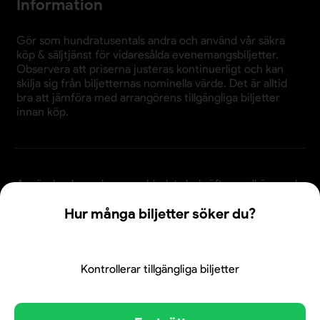
Information
Gör som hundratusentals andra och använd vår säkra
köp & säljtjänst för vidaresålda evenemangsbiljetter.
Observera att priserna justeras kontinuerligt och kan
skilja sig från biljetternas nominella värde. Det är alltid
bra att jämföra med arrangörens tillgängliga biljetter
innan köp.
Användande av denna webbplats bekräftar godkännande
av webbplatsens
köpvillkor
,
integritetspolicy
och
Hur många biljetter söker du?
cookiepolicy
.
© 2026 Evenemangsbiljetter.se
Den här webbplatsen använder cookies. Genom att
fortsätta att använda webbplatsen samtycker du till vår
användning av cookies och att dina personuppgifter kan
Kontrollerar tillgängliga biljetter
användas för personalisering av annonser. Klicka här för att
läsa mer.
Mer information