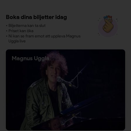
Boka dina biljetter idag
•
Biljetterna kan ta slut
•
Priset kan öka
•
Ni kan se fram emot att uppleva Magnus
Uggla live
Magnus Uggla