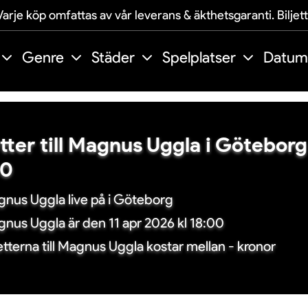
arje köp omfattas av vår leverans & äkthetsgaranti. Biljet
Genre
Städer
Spelplatser
Datum
etter till Magnus Uggla i Göteborg
00
nus Uggla live på i Göteborg
nus Uggla är den 11 apr 2026 kl 18:00
jetterna till Magnus Uggla kostar mellan - kronor