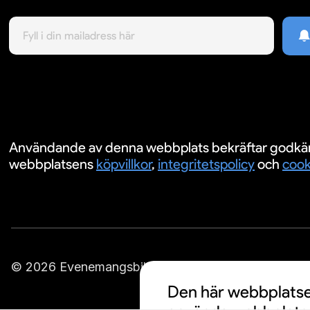
Användande av denna webbplats bekräftar godkä
webbplatsens
köpvillkor
,
integritetspolicy
och
cook
© 2026 Evenemangsbiljetter.se
Den här webbplatsen