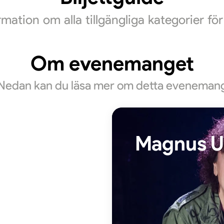
ormation om alla tillgängliga kategorier f
Om evenemanget
Nedan kan du läsa mer om detta eveneman
Magnus U