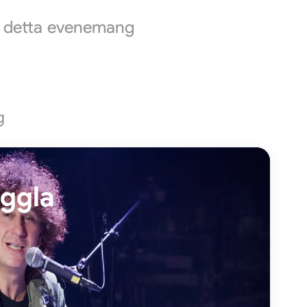
ör detta evenemang
g
ggla