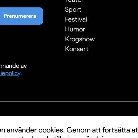
Sport
Prenumerera
Festival
Humor
Krogshow
Konsert
nnande av
iepolicy
.
S
 använder cookies. Genom att fortsätta at