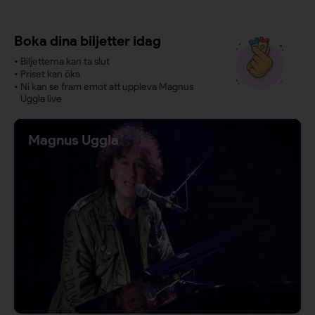
Boka dina biljetter idag
•
Biljetterna kan ta slut
•
Priset kan öka
•
Ni kan se fram emot att uppleva Magnus
Uggla live
Magnus Uggla