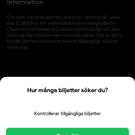
Information
Gör som hundratusentals andra och använd vår säkra
köp & säljtjänst för vidaresålda evenemangsbiljetter.
Observera att priserna justeras kontinuerligt och kan
skilja sig från biljetternas nominella värde. Det är alltid
bra att jämföra med arrangörens tillgängliga biljetter
innan köp.
Användande av denna webbplats bekräftar godkännande
av webbplatsens
köpvillkor
,
integritetspolicy
och
Hur många biljetter söker du?
cookiepolicy
.
© 2026 Evenemangsbiljetter.se
Den här webbplatsen använder cookies. Genom att
fortsätta att använda webbplatsen samtycker du till vår
användning av cookies och att dina personuppgifter kan
Kontrollerar tillgängliga biljetter
användas för personalisering av annonser. Klicka här för att
läsa mer.
Mer information