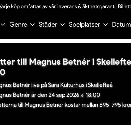
arje köp omfattas av vår leverans & äkthetsgaranti. Biljet
Genre
Städer
Spelplatser
Datum
etter till Magnus Betnér i Skelleft
00
nus Betnér live på Sara Kulturhus i Skellefteå
nus Betnér är den 24 sep 2026 kl 18:00
jetterna till Magnus Betnér kostar mellan 695-795 kro