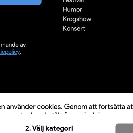
Humor
Krogshow
Konsert
nnande av
iepolicy
.
S
 använder cookies. Genom att fortsätta at
n samtycker du till vår användning av
a personuppgifter kan användas för
2. Välj kategori
nnonser. Klicka här för att läsa mer.
Mer