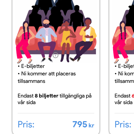
Information
Inform
E-biljetter
E-bilje
Ni kommer att placeras
Ni kom
tillsammans
tillsam
Endast
8 biljetter
tillgängliga
på
Endast
6
vår sida
vår sida
Pris:
795
Pris:
kr