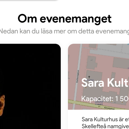
Om evenemanget
Nedan kan du läsa mer om detta eveneman
Sara Kul
Kapacitet:
1 5
Sara Kulturhus är e
Skellefteå namgivet