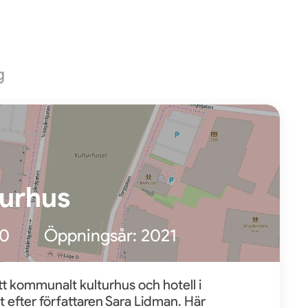
g
turhus
00
Öppningsår:
2021
tt kommunalt kulturhus och hotell i
 efter författaren Sara Lidman. Här