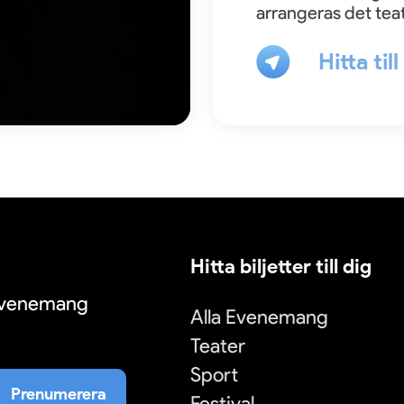
arrangeras det teat
Hitta til
Hitta biljetter till dig
 evenemang
Alla Evenemang
Teater
Sport
Prenumerera
Festival