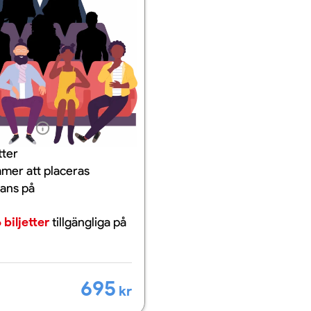
ation
tter
mer att placeras
mans på
 biljetter
tillgängliga
på
695
kr