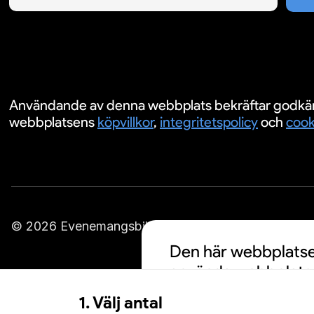
Användande av denna webbplats bekräftar godkä
webbplatsens
köpvillkor
,
integritetspolicy
och
cook
© 2026 Evenemangsbiljetter.se
Den här webbplatsen
använda webbplatse
cookies och att din
1. Välj antal
personalisering av a