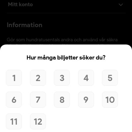
Mitt konto
Information
Gör som hundratusentals andra och använd vår säkra
köp & säljtjänst för vidaresålda evenemangsbiljetter.
Observera att priserna justeras kontinuerligt och kan
Hur många biljetter söker du?
skilja sig från biljetternas nominella värde. Det är alltid
bra att jämföra med arrangörens tillgängliga biljetter
innan köp.
1
2
3
4
5
6
7
8
9
10
Användande av denna webbplats bekräftar godkännande
av webbplatsens
köpvillkor
,
integritetspolicy
och
cookiepolicy
.
11
12
© 2026 Evenemangsbiljetter.se
Den här webbplatsen använder cookies. Genom att
fortsätta att använda webbplatsen samtycker du till vår