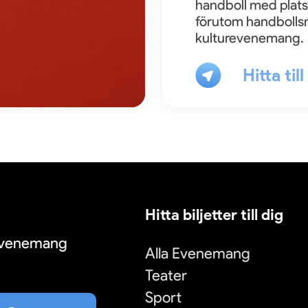
handboll med plats
förutom handbolls
kulturevenemang.
Hitta til
Hitta biljetter till dig
 evenemang
Alla Evenemang
Teater
Sport