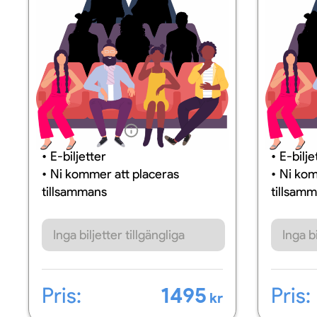
Information
Inform
E-biljetter
E-bilje
Ni kommer att placeras
Ni kom
tillsammans
tillsam
Inga biljetter tillgängliga
Inga bi
Pris:
1495
Pris:
kr