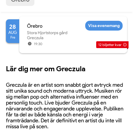
28
Örebro
Visa evenemang
AUG
Stora Hjortstorps gård
Fre
Greczula
19:30
12
biljetter kvar
Lär dig mer om Greczula
Greczula är en artist som snabbt gjort avtryck med
sitt unika sound och moderna uttryck. Musiken rör
sig mellan pop och alternativa influenser med en
personlig touch. Live bjuder Greczula på en
närvarande och engagerande upplevelse. Publiken
får ta del av både känsla och energi i varje
framträdande. Det är definitivt en artist du inte vill
missa live på scen.