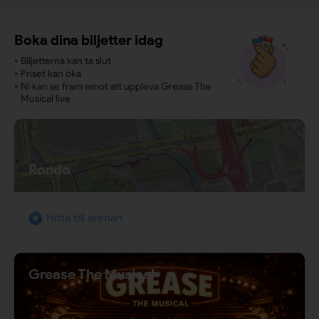
Boka dina biljetter idag
•
Biljetterna kan ta slut
•
Priset kan öka
•
Ni kan se fram emot att uppleva Grease The
Musical live
Rondo
Hitta till arenan
Grease The Musical