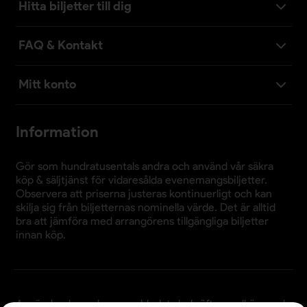
Hitta biljetter till dig
FAQ & Kontakt
Mitt konto
Information
Gör som hundratusentals andra och använd vår säkra
köp & säljtjänst för vidaresålda evenemangsbiljetter.
Observera att priserna justeras kontinuerligt och kan
skilja sig från biljetternas nominella värde. Det är alltid
bra att jämföra med arrangörens tillgängliga biljetter
innan köp.
Användande av denna webbplats bekräftar godkännande