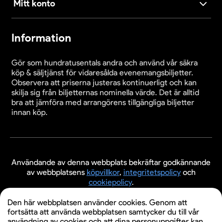
Mitt konto
Information
Gör som hundratusentals andra och använd vår säkra
köp & säljtjänst för vidaresålda evenemangsbiljetter.
Observera att priserna justeras kontinuerligt och kan
skilja sig från biljetternas nominella värde. Det är alltid
bra att jämföra med arrangörens tillgängliga biljetter
innan köp.
Användande av denna webbplats bekräftar godkännande
av webbplatsens
köpvillkor
,
integritetspolicy
och
cookiepolicy
.
© 2026 Evenemangsbiljetter.se
Den här webbplatsen använder cookies. Genom att
fortsätta att använda webbplatsen samtycker du till vår
användning av cookies och att dina personuppgifter kan