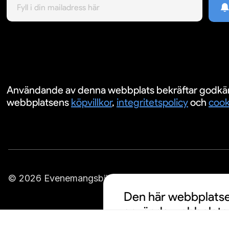
Användande av denna webbplats bekräftar godkä
webbplatsens
köpvillkor
,
integritetspolicy
och
cook
© 2026 Evenemangsbiljetter.se
Den här webbplatsen
använda webbplatse
cookies och att din