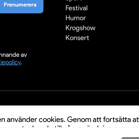
Prenumerera
Festival
Humor
Krogshow
Konsert
nnande av
iepolicy
.
S
 använder cookies. Genom att fortsätta at
n samtycker du till vår användning av
a personuppgifter kan användas för