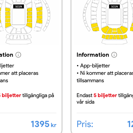
ation
Information
ljetter
App-biljetter
mer att placeras
Ni kommer att placera
mans
tillsammans
 biljetter
tillgängliga
på
Endast
5 biljetter
tillgä
vår sida
1395
Pris:
1
kr