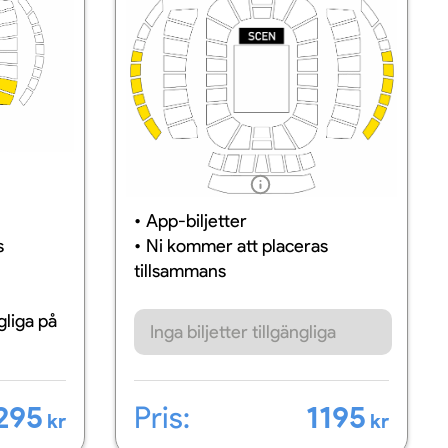
Information
App-biljetter
s
Ni kommer att placeras
tillsammans
ngliga
på
Inga biljetter tillgängliga
295
Pris:
1195
kr
kr