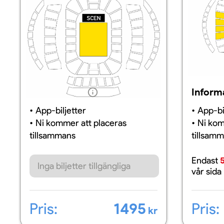
Information
Inform
App-biljetter
App-bi
Ni kommer att placeras
Ni kom
tillsammans
tillsam
Endast
5
Inga biljetter tillgängliga
vår sida
Pris:
Pris:
1495
kr