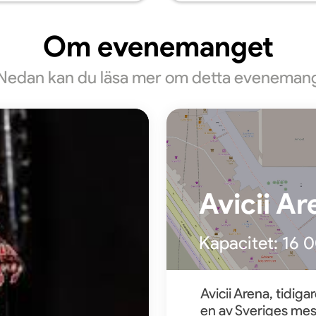
Om evenemanget
Nedan kan du läsa mer om detta eveneman
Avicii Ar
Kapacitet:
16 
Avicii Arena, tidig
en av Sveriges mes