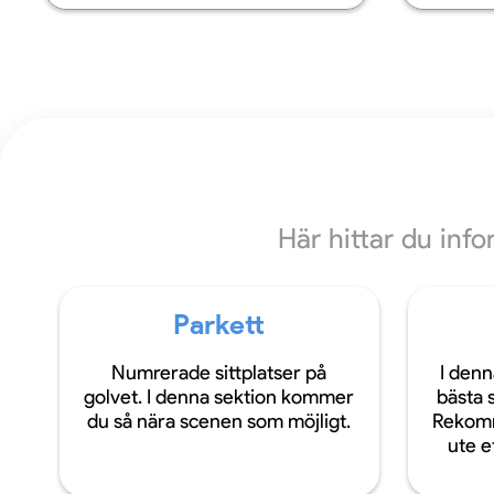
Här hittar du inf
Parkett
Numrerade sittplatser på
I denn
golvet. I denna sektion kommer
bästa s
du så nära scenen som möjligt.
Rekomm
ute ef