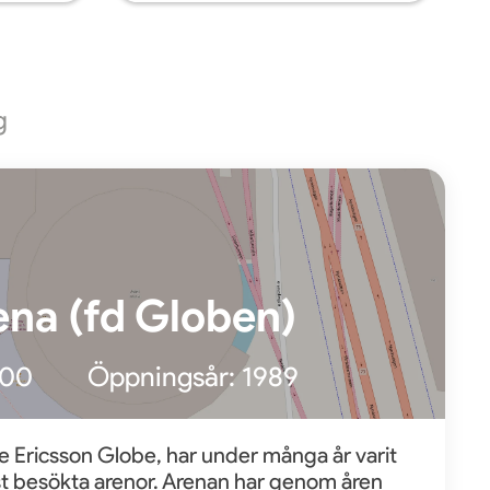
g
ena (fd Globen)
000
Öppningsår:
1989
are Ericsson Globe, har under många år varit
t besökta arenor. Arenan har genom åren