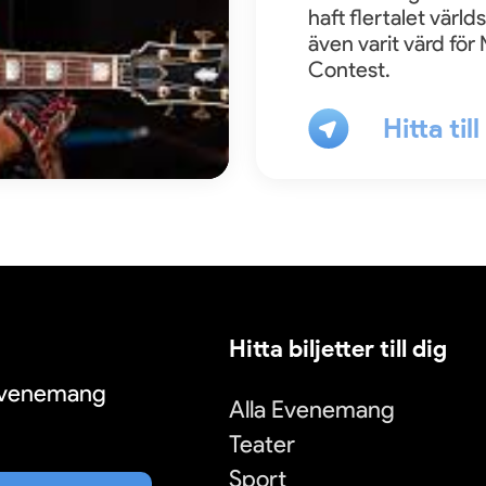
haft flertalet värl
även varit värd för
Contest.
Hitta til
Hitta biljetter till dig
 evenemang
Alla Evenemang
Teater
Sport