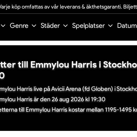
arje köp omfattas av vår leverans & äkthetsgaranti. Biljet
Genre
Städer
Spelplatser
Datum
etter till Emmylou Harris i Stockh
30
ylou Harris live på Avicii Arena (fd Globen) i Stockh
ylou Harris är den 26 aug 2026 kl 19:30
jetterna till Emmylou Harris kostar mellan 1195-1495 