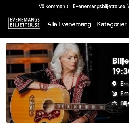
Välkommen till Evenemangsbiljetter.se! V
Alla Evenemang
Kategorier
Bilj
19:
Emm
Emm
Bil