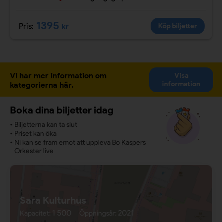
1395
Pris:
kr
Köp biljetter
Vi har mer information om
Visa
information
kategorierna här.
Boka dina biljetter idag
•
Biljetterna kan ta slut
•
Priset kan öka
•
Ni kan se fram emot att uppleva Bo Kaspers
Orkester live
Sara Kulturhus
1 500
2021
Kapacitet:
Öppningsår: