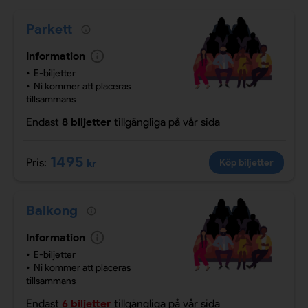
Parkett
Information
E-biljetter
Ni kommer att placeras
tillsammans
Endast
8 biljetter
tillgängliga
på vår sida
1495
Pris:
kr
Köp biljetter
Balkong
Information
E-biljetter
Ni kommer att placeras
tillsammans
Endast
6 biljetter
tillgängliga
på vår sida