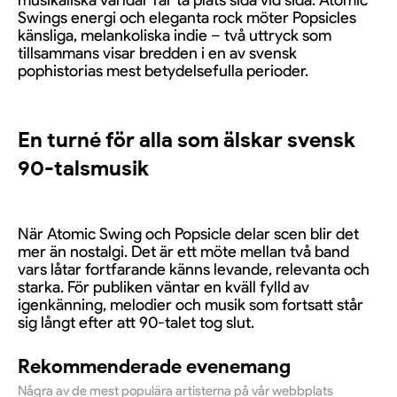
musikaliska världar får ta plats sida vid sida. Atomic
Swings energi och eleganta rock möter Popsicles
känsliga, melankoliska indie – två uttryck som
tillsammans visar bredden i en av svensk
pophistorias mest betydelsefulla perioder.
En turné för alla som älskar svensk
90-talsmusik
När Atomic Swing och Popsicle delar scen blir det
mer än nostalgi. Det är ett möte mellan två band
vars låtar fortfarande känns levande, relevanta och
starka. För publiken väntar en kväll fylld av
igenkänning, melodier och musik som fortsatt står
sig långt efter att 90-talet tog slut.
Rekommenderade evenemang
Några av de mest populära artisterna på vår webbplats