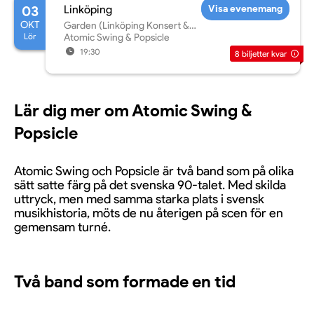
03
Linköping
Visa evenemang
OKT
Garden (Linköping Konsert &
Lör
Kongress)
Atomic Swing & Popsicle
19:30
8
biljetter kvar
Lär dig mer om Atomic Swing &
Popsicle
Atomic Swing och Popsicle är två band som på olika
sätt satte färg på det svenska 90-talet. Med skilda
uttryck, men med samma starka plats i svensk
musikhistoria, möts de nu återigen på scen för en
gemensam turné.
Två band som formade en tid