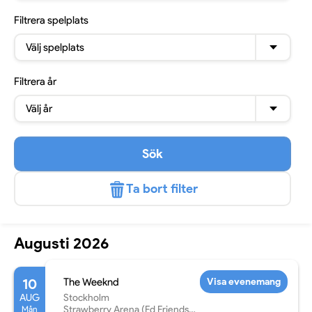
Filtrera
spelplats
Välj spelplats
Filtrera
år
Välj år
Sök
Ta bort filter
Augusti 2026
10
The Weeknd
Visa evenemang
AUG
Stockholm
Mån
Strawberry Arena (Fd Friends