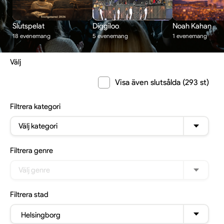
Slutspelat
Diggiloo
Noah Kahan
18 evenemang
5 evenemang
1 evenemang
Välj
Visa även slutsålda (293 st)
Filtrera
kategori
Välj kategori
Filtrera
genre
Välj genre
Filtrera
stad
Helsingborg