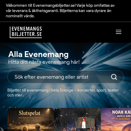
Välkommen till Evenemangsbiljetter.se! Varje köp omfattas av
vår leverans & äkthetsgaranti. Biljetterna kan vara dyrare än
nominellt värde.
Alla Evenemang
Hitta ditt nästa evenemang här!
Biljetter till evenemang i hela Sverige – konserter, sport, teater
och mer