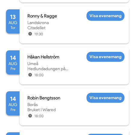
13
Ronny & Ragge
Visa evenemang
AUG
Landskrona
Tor
Citadellet
19:30
14
Håkan Hellström
Visa evenemang
AUG
Umeå
Fre
Hedlundadungen på
Noliaområdet
18:00
14
Robin Bengtsson
Visa evenemang
AUG
Borås
Fre
Bruket i Wiared
18:00