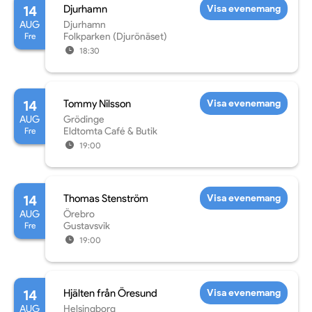
14
Djurhamn
Visa evenemang
AUG
Djurhamn
Fre
Folkparken (Djurönäset)
18:30
14
Tommy Nilsson
Visa evenemang
AUG
Grödinge
Fre
Eldtomta Café & Butik
19:00
14
Thomas Stenström
Visa evenemang
AUG
Örebro
Fre
Gustavsvik
19:00
14
Hjälten från Öresund
Visa evenemang
AUG
Helsingborg