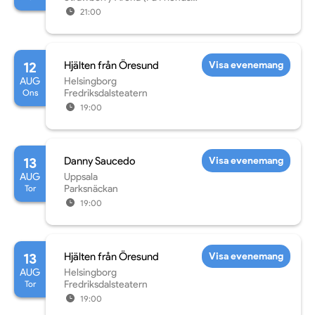
Arena)
21:00
12
Hjälten från Öresund
Visa evenemang
AUG
Helsingborg
Ons
Fredriksdalsteatern
19:00
13
Danny Saucedo
Visa evenemang
AUG
Uppsala
Tor
Parksnäckan
19:00
13
Hjälten från Öresund
Visa evenemang
AUG
Helsingborg
Tor
Fredriksdalsteatern
19:00