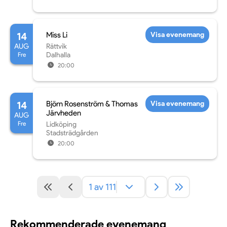
14
Miss Li
Visa evenemang
AUG
Rättvik
Fre
Dalhalla
20:00
14
Björn Rosenström & Thomas
Visa evenemang
Järvheden
AUG
Fre
Lidköping
Stadsträdgården
20:00
1 av 111
Rekommenderade evenemang