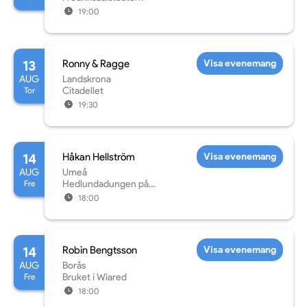
19:00
13
Ronny & Ragge
Visa evenemang
AUG
Landskrona
Tor
Citadellet
19:30
14
Håkan Hellström
Visa evenemang
AUG
Umeå
Fre
Hedlundadungen på
Noliaområdet
18:00
14
Robin Bengtsson
Visa evenemang
AUG
Borås
Fre
Bruket i Wiared
18:00