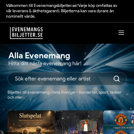
Välkommen till Evenemangsbiljetter.se! Varje köp omfattas av
vår leverans & äkthetsgaranti. Biljetterna kan vara dyrare än
nominellt värde.
Alla Evenemang
Hitta ditt nästa evenemang här!
Biljetter till evenemang i hela Sverige – konserter, sport, teater
och mer