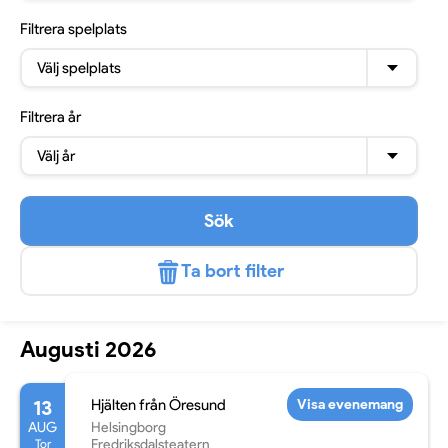
Filtrera
spelplats
Välj spelplats
Filtrera
år
Välj år
Sök
Ta bort filter
Augusti 2026
13
Hjälten från Öresund
Visa evenemang
AUG
Helsingborg
Tor
Fredriksdalsteatern