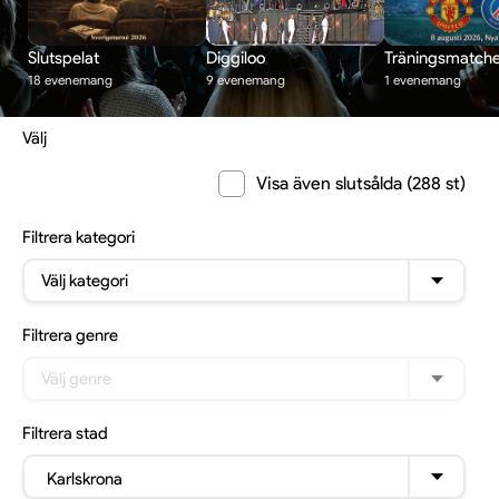
Slutspelat
Diggiloo
Träningsmatche
18 evenemang
9 evenemang
1 evenemang
Välj
Visa även slutsålda (288 st)
Filtrera
kategori
Välj kategori
Filtrera
genre
Välj genre
Filtrera
stad
Karlskrona