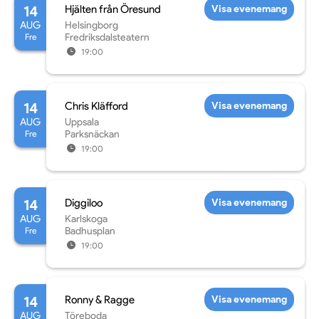
14
Hjälten från Öresund
Visa evenemang
AUG
Helsingborg
Fre
Fredriksdalsteatern
19:00
14
Chris Kläfford
Visa evenemang
AUG
Uppsala
Fre
Parksnäckan
19:00
14
Diggiloo
Visa evenemang
AUG
Karlskoga
Fre
Badhusplan
19:00
14
Ronny & Ragge
Visa evenemang
AUG
Töreboda