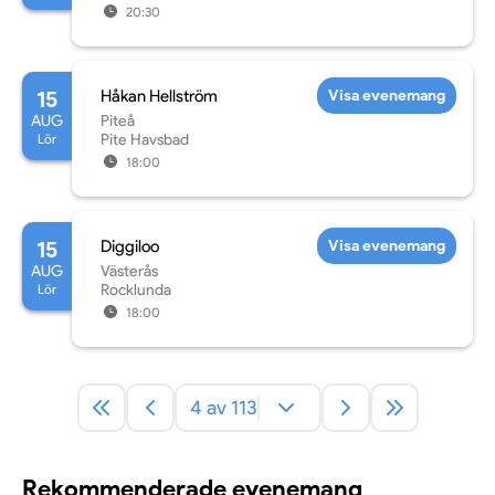
20:30
15
Håkan Hellström
Visa evenemang
AUG
Piteå
Lör
Pite Havsbad
18:00
15
Diggiloo
Visa evenemang
AUG
Västerås
Lör
Rocklunda
18:00
4 av 113
Rekommenderade evenemang