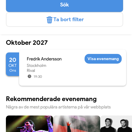
Sök
Ta bort filter
Oktober 2027
20
Fredrik Andersson
Visa evenemang
OKT
Stockholm
Ons
Rival
19:30
Rekommenderade evenemang
Några av de mest populära artisterna på vår webbplats