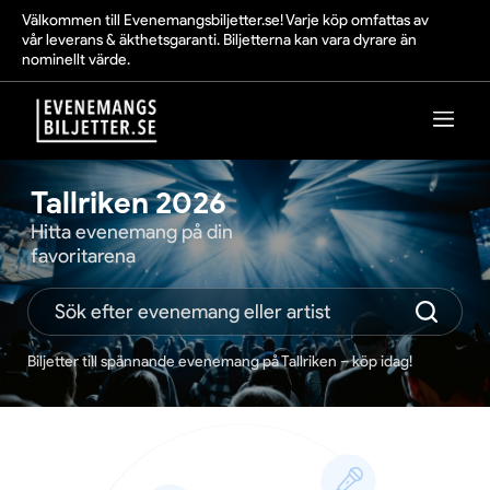
Välkommen till Evenemangsbiljetter.se! Varje köp omfattas av
vår leverans & äkthetsgaranti. Biljetterna kan vara dyrare än
nominellt värde.
Tallriken 2026
Hitta evenemang på din
favoritarena
Biljetter till spännande evenemang på Tallriken – köp idag!