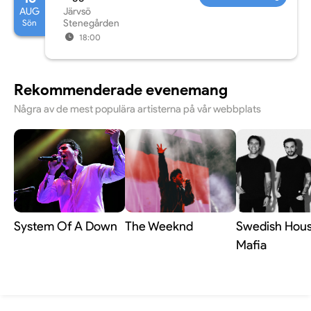
AUG
Järvsö
Sön
Stenegården
18:00
Rekommenderade evenemang
Några av de mest populära artisterna på vår webbplats
System Of A Down
The Weeknd
Swedish Hou
Mafia