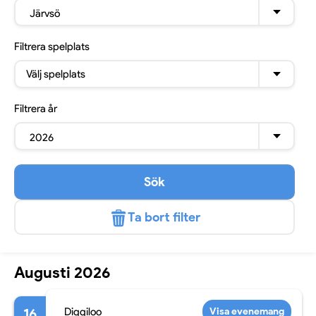
Järvsö
Filtrera
spelplats
Välj spelplats
Filtrera
år
2026
Sök
Ta bort filter
Augusti 2026
16
Diggiloo
Visa evenemang