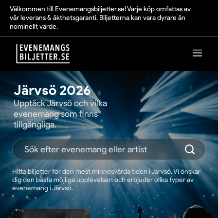
Välkommen till Evenemangsbiljetter.se! Varje köp omfattas av
vår leverans & äkthetsgaranti. Biljetterna kan vara dyrare än
nominellt värde.
Järvsö 2026
Upptäck Järvsö och vilka
evenemang som finns
tillgängliga.
Hitta biljetter för den mest minnesvärda tiden i Järvsö. Vi önskar
dig den bästa möjliga upplevelsen och erbjuder olika typer av
evenemang i Järvsö.