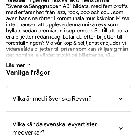
föreställningen en musikalisk dimension har
"Svenska Sånggruppen AB" bildats, med fem proffs
med erfarenhet från jazz, rock, pop och soul, som
även har sina rötter i kommunala musikskolor. Missa
inte chansen att uppleva denna unika revy som
hyllats sedan premiären i september. Se till att boka
era biljetter redan idag! Letar du efter biljetter till
föreställningen? Via vår köp & säljtjänst erbjuder vi
vidaresålda biljetter till priser som kan skilja sig från
det nominella värdet tryckt på biljetterna. Vi
rekommenderar att jämföra olika alternativ innan
Läs mer
köpet genomförs.
Vanliga frågor
Vilka är med i Svenska Revyn?
På scen ser vi Henrik Dorsin tillsammans med sina
Vilka kända svenska revyartister
vänner Vanna Rosenberg och Johan Ulveson. De
medverkar?
backas även upp av den nybildade "Svenska