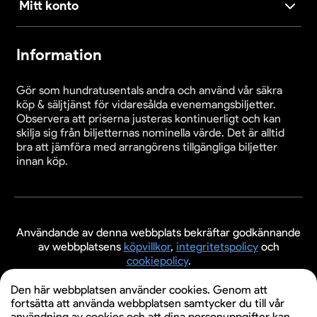
Mitt konto
Information
Gör som hundratusentals andra och använd vår säkra
köp & säljtjänst för vidaresålda evenemangsbiljetter.
Observera att priserna justeras kontinuerligt och kan
skilja sig från biljetternas nominella värde. Det är alltid
bra att jämföra med arrangörens tillgängliga biljetter
innan köp.
Användande av denna webbplats bekräftar godkännande
av webbplatsens
köpvillkor
,
integritetspolicy
och
cookiepolicy
.
© 2026 Evenemangsbiljetter.se
Den här webbplatsen använder cookies. Genom att
fortsätta att använda webbplatsen samtycker du till vår
användning av cookies och att dina personuppgifter kan