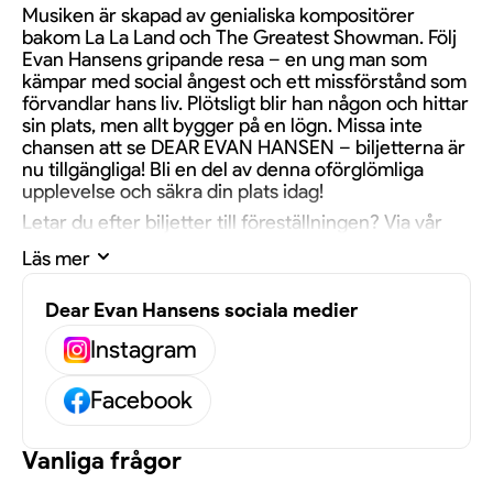
Musiken är skapad av genialiska kompositörer
bakom La La Land och The Greatest Showman. Följ
Evan Hansens gripande resa – en ung man som
kämpar med social ångest och ett missförstånd som
förvandlar hans liv. Plötsligt blir han någon och hittar
sin plats, men allt bygger på en lögn. Missa inte
chansen att se DEAR EVAN HANSEN – biljetterna är
nu tillgängliga! Bli en del av denna oförglömliga
upplevelse och säkra din plats idag!
Letar du efter biljetter till föreställningen? Via vår
köp & säljtjänst erbjuder vi vidaresålda biljetter till
Läs mer
priser som kan skilja sig från det nominella värdet
tryckt på biljetterna. Vi rekommenderar att jämföra
olika alternativ innan köpet genomförs.
Dear Evan Hansens sociala medier
Instagram
Facebook
Vanliga frågor