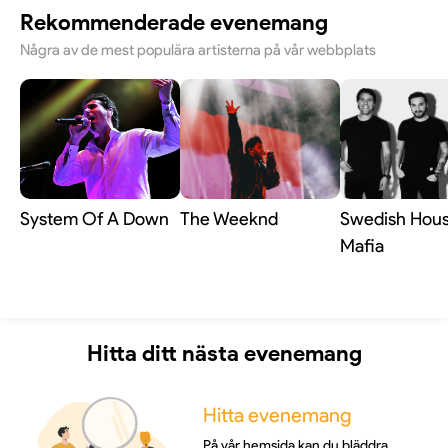
ofta för sin gripande musik och sitt viktiga budskap.
Rekommenderade evenemang
Den har vunnit flera stora priser, inklusive en Tony
Award för bästa musikal, och anses vara ett måste
Några av de mest populära artisterna på vår webbplats
för alla som uppskattar modern musikteater med
stort hjärta.
System Of A Down
The Weeknd
Swedish Hou
Mafia
Hitta ditt nästa evenemang
Hitta evenemang
På vår hemsida kan du bläddra