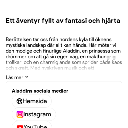
Ett äventyr fyllt av fantasi och hjärta
Berättelsen tar oss från nordens kyla till öknens
mystiska landskap där allt kan hända. Här möter vi
den modige och finurlige Aladdin, en prinsessa som
drömmer om att gå sin egen väg, en makthungrig
trollkarl och en charmig ande som sprider både kaos
och skratt. Med nyskriven musik och ett
originalmanus väcks berättelsen till liv på ett helt
Läs mer
nytt sätt.
Aladdins sociala medier
Hemsida
Storslagen scenföreställning för alla
åldrar
Instagram
YouTube