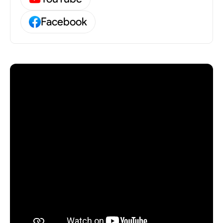
Föreställningen bjuder på spektakulär scenografi,
stora musikalnummer och magiska överraskningar
Facebook
– från flygande mattor till gömda skatter. Aladdin
The Musical är en fartfylld och känslofylld show som
passar hela familjen, oavsett om du är tre år eller
hundra.
Ett äventyr att minnas
Förbered dig på en magisk resa där vänskap, mod
och äkta kärlek visar vägen. Aladdin The Musical är
ett publikhav av värme, glädje och äventyr – en
föreställning du inte vill missa!