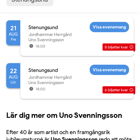
21
Stenungsund
Visa evenemang
AUG
Jordhammar Herrgård
Fre
Uno Svenningsson
18:00
8
biljetter kvar
22
Stenungsund
Visa evenemang
AUG
Jordhammar Herrgård
Lör
Uno Svenningsson
18:00
6
biljetter kvar
Lär dig mer om Uno Svenningsson
Efter 40 år som artist och en framgångsrik
jubileumsturné är
Uno Svenningsson
redo att möta