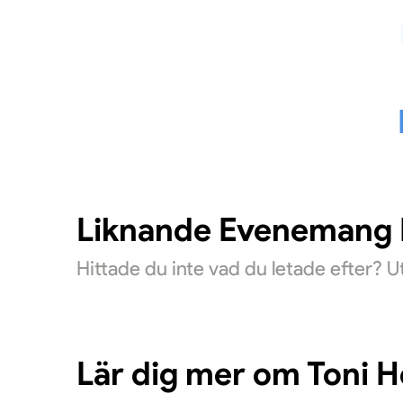
Liknande Evenemang D
Hittade du inte vad du letade efter? 
Lär dig mer om Toni 