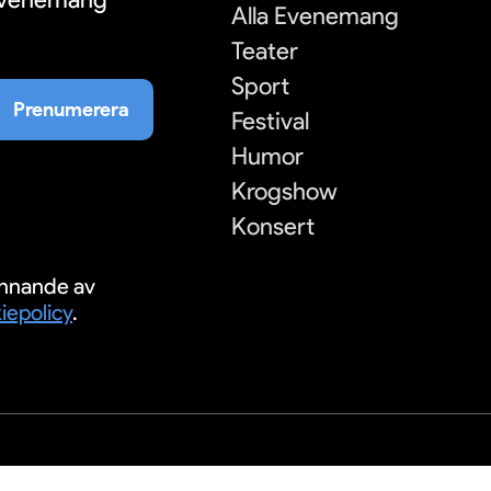
Alla Evenemang
Teater
Sport
Prenumerera
Festival
Humor
Krogshow
Konsert
nnande av
iepolicy
.
S