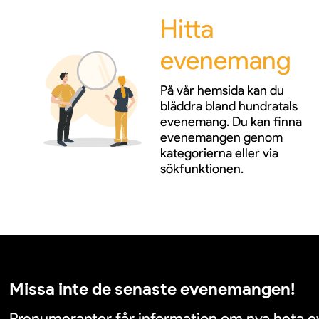
Hitta
evenemang
På vår hemsida kan du
bläddra bland hundratals
evenemang. Du kan finna
evenemangen genom
kategorierna eller via
sökfunktionen.
Missa inte de senaste evenemangen!
Prenumeranter får information om nya heta