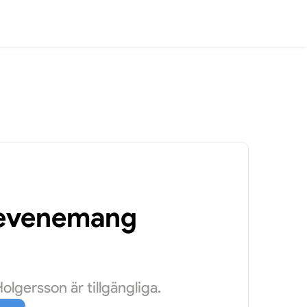
a evenemang
lgersson är tillgängliga.