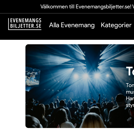
Välkommen till Evenemangsbiljetter.se! V
Alla Evenemang
Kategorier
T
Ton
mus
Han
sty