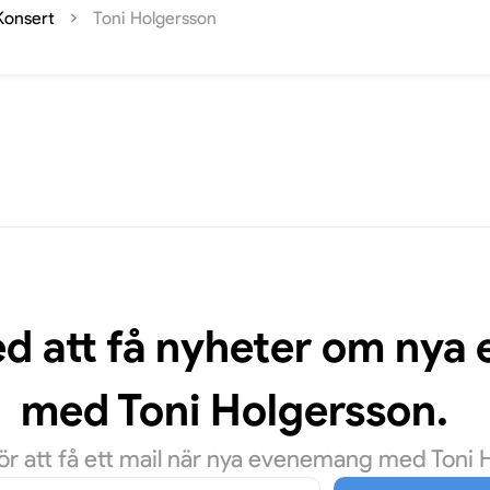
Konsert
Toni Holgersson
ed att få nyheter om ny
med Toni Holgersson.
r att få ett mail när nya evenemang med Toni Ho