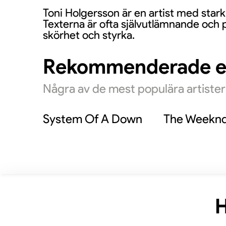
Toni Holgersson är en artist med stark 
Texterna är ofta självutlämnande och 
skörhet och styrka.
Rekommenderade 
Några av de mest populära artiste
System Of A Down
The Weekn
H