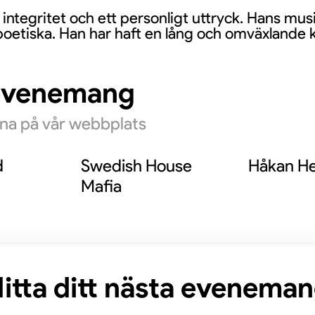
integritet och ett personligt uttryck. Hans musi
poetiska. Han har haft en lång och omväxlande k
evenemang
rna på vår webbplats
d
Swedish House
Håkan He
Mafia
itta ditt nästa evenema