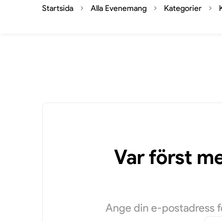
Startsida
Alla Evenemang
Kategorier
Var först m
Ange din e-postadress fö