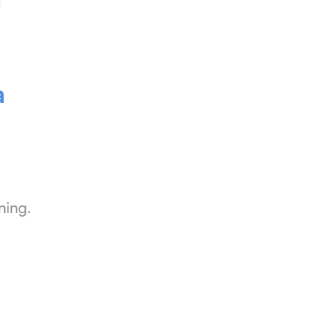
a
ning.