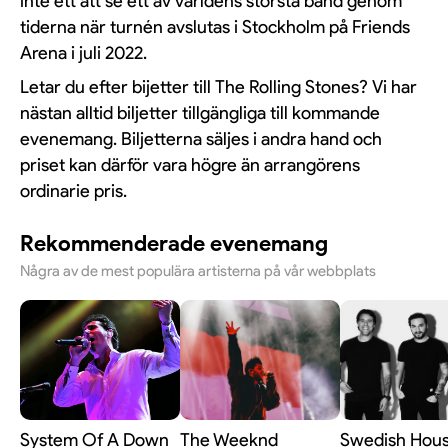
inte ett att se ett av världens största band genom
tiderna när turnén avslutas i Stockholm på Friends
Arena i juli 2022.
Letar du efter bijetter till The Rolling Stones? Vi har
nästan alltid biljetter tillgängliga till kommande
evenemang. Biljetterna säljes i andra hand och
priset kan därför vara högre än arrangörens
ordinarie pris.
Rekommenderade evenemang
Några av de mest populära artisterna på vår webbplats
System Of A Down
The Weeknd
Swedish Hou