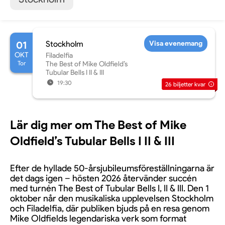
01
Stockholm
Visa evenemang
OKT
Filadelfia
Tor
The Best of Mike Oldfield’s
Tubular Bells I II & III
19:30
26
biljetter kvar
Lär dig mer om The Best of Mike
Oldfield’s Tubular Bells I II & III
Efter de hyllade 50-årsjubileumsföreställningarna är
det dags igen – hösten 2026 återvänder succén
med turnén The Best of Tubular Bells I, II & III. Den 1
oktober når den musikaliska upplevelsen Stockholm
och Filadelfia, där publiken bjuds på en resa genom
Mike Oldfields legendariska verk som format