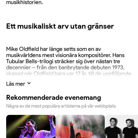
musikhistorien.
Ett musikaliskt arv utan gränser
Mike Oldfield har länge setts som en av
musikvärldens mest visionära kompositörer. Hans
Tubular Bells-trilogi sträcker sig över nästan tre
decennier – från den banbrytande debuten 1973,
skapad när Oldfield bara var 17 år, till de uppföljande
albumen från 1992 och 1998. Verken blandar
Läs mer
klassisk musik, folktoner, progressiv rock och
elektroniska ljudlandskap på ett sätt som få andra
Rekommenderade evenemang
lyckats med.
Några av de mest populära artisterna på vår webbplats
En kväll fylld av klassiker och mäktig
musik