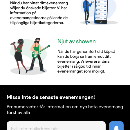
När du har hittat ditt evenemang
hyllning till Oldfields tidlösa verk – och en chans att
väljer du önskade biljetter. Vi har
uppleva magin i dessa ikoniska kompositioner på
information på
nytt.
evenemangssidorna gällande de
tillgängliga biljettkategorierna.
Njut av showen
När du har genomfört ditt köp så
kan du börja se fram emot ditt
evenemang. Vi levererar dina
biljetter i så god tid innan
evenemanget som möjligt.
Missa inte de senaste evenemangen!
Prenumeranter får information om nya heta evenemang
först av alla