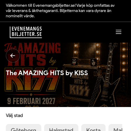
Välkommen till Evenemangsbiljetter.se! Varje köp omfattas av
vår leverans & äkthetsgaranti. Biljetterna kan vara dyrare än
nominellt värde.
The AMAZING HITS by KISS
Välj stad
Göteborg
Halmstad
Kosta
Malmö