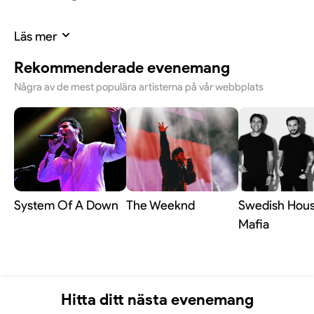
Läs mer
En kväll byggd för rockpubliken
Rekommenderade evenemang
Några av de mest populära artisterna på vår webbplats
Det här ser ut att bli ett datum för alla som vill
uppleva KISS-musiken i ett liveformat där låtarna
står i centrum. Kombinationen av ett klassiskt
låtmaterial och Cirkus nära scenkänsla kan ge
kvällen en särskild nerv. För rockpubliken lär detta
bli en nostalgifylld och energirik kväll mitt i vintern.
System Of A Down
The Weeknd
Swedish Hou
Mafia
Hitta ditt nästa evenemang