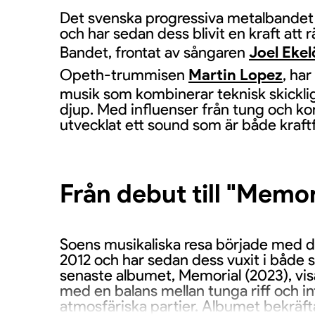
Det svenska progressiva metalbandet
och har sedan dess blivit en kraft at
Bandet, frontat av sångaren
Joel Eke
Opeth-trummisen
Martin Lopez
, ha
musik som kombinerar teknisk skickl
djup. Med influenser från tung och k
utvecklat ett sound som är både kraftf
Från debut till "Memor
Soens musikaliska resa började med 
2012 och har sedan dess vuxit i både st
senaste albumet, Memorial (2023), vis
med en balans mellan tunga riff och in
atmosfäriska partier. Albumet bekräft