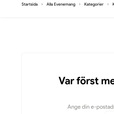
Startsida
Alla Evenemang
Kategorier
Var först m
Ange din e-postadre