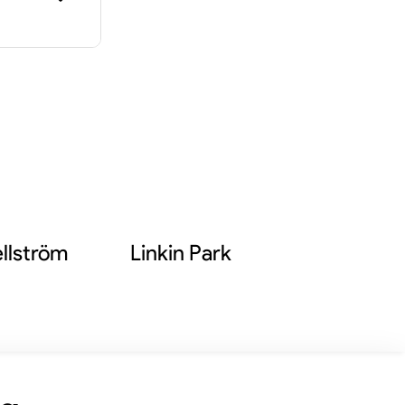
om
 band
det
 Di
Jidell
llström
Linkin Park