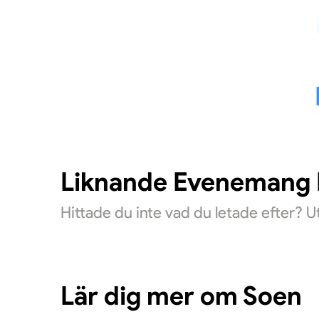
Liknande Evenemang D
Hittade du inte vad du letade efter? 
Lär dig mer om Soen