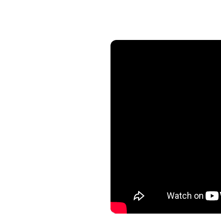
om modern progressiv
gressiv metal
 Tool, Opeth och
velse. Deras musik tar
, där teknisk precision
 en resa som engagerar