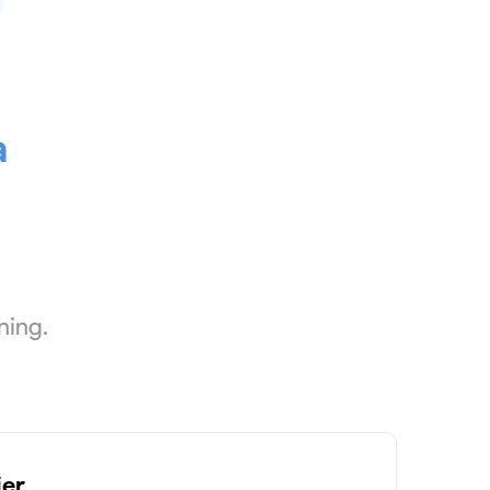
a
ning.
ier