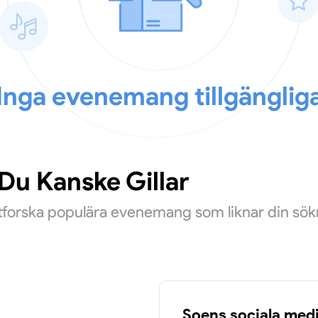
Inga evenemang tillgänglig
u Kanske Gillar
Utforska populära evenemang som liknar din sök
Soens sociala med