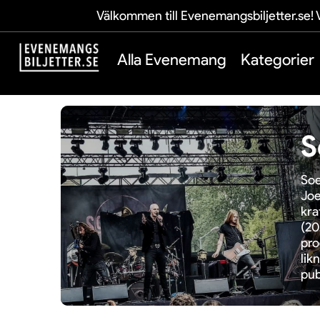
Välkommen till Evenemangsbiljetter.se! V
Alla Evenemang
Kategorier
S
Soe
Joe
kra
(20
pro
lik
pub