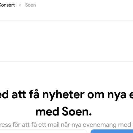
Konsert
Soen
ed att få nyheter om ny
med Soen.
ss för att få ett mail när nya evenemang med S