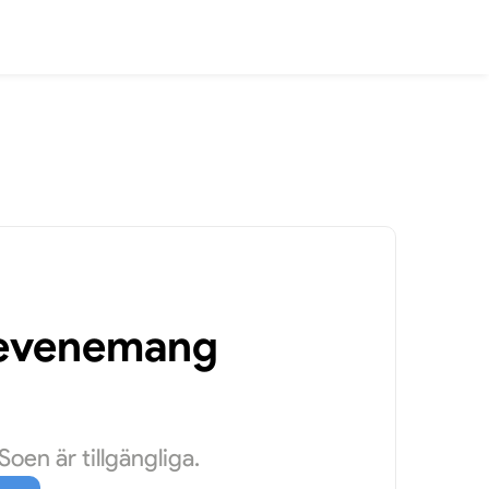
a evenemang
oen är tillgängliga.