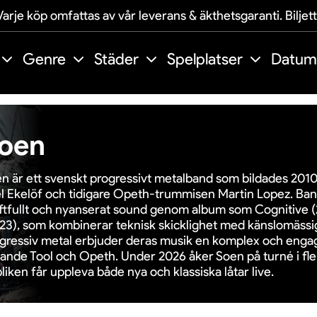
arje köp omfattas av vår leverans & äkthetsgaranti. Biljet
Genre
Städer
Spelplatser
Datum
oen
n är ett svenskt progressivt metalband som bildades 2010
l Ekelöf och tidigare Opeth-trummisen Martin Lopez. Band
ftfullt och nyanserat sound genom album som Cognitive 
23), som kombinerar teknisk skicklighet med känslomässig
gressiv metal erbjuder deras musik en komplex och enga
nande Tool och Opeth. Under 2026 åker Soen på turné i fle
liken får uppleva både nya och klassiska låtar live.