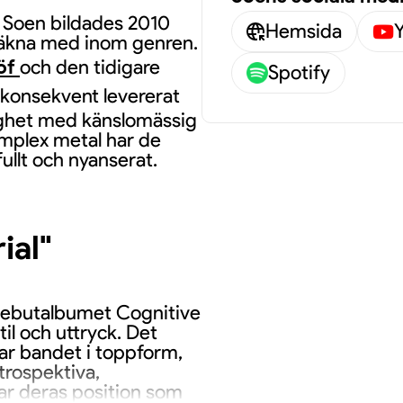
 Soen bildades 2010
Hemsida
t räkna med inom genren.
löf
och den tidigare
Spotify
r konsekvent levererat
ighet med känslomässig
omplex metal har de
ullt och nyanserat.
ial"
debutalbumet Cognitive
il och uttryck. Det
ar bandet i toppform,
trospektiva,
ar deras position som