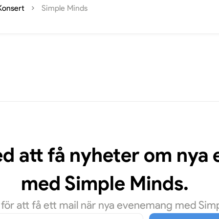
Konsert
Simple Minds
ed att få nyheter om ny
med Simple Minds.
ör att få ett mail när nya evenemang med Simpl