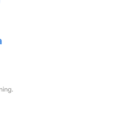
a
ning.