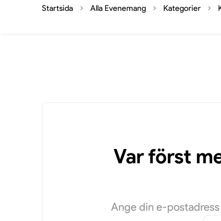
Startsida
Alla Evenemang
Kategorier
Var först m
Ange din e-postadress f