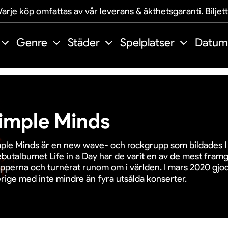
arje köp omfattas av vår leverans & äkthetsgaranti. Biljet
Genre
Städer
Spelplatser
Datum
imple Minds
ple Minds är en new wave- och rockgrupp som bildades I
butalbumet Life in a Day har de varit en av de mest fram
pperna och turnérat runom om i världen. I mars 2020 gjod
rige med inte mindre än fyra utsålda konserter.