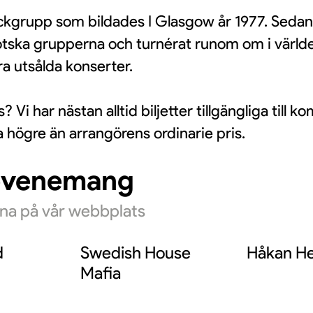
kgrupp som bildades I Glasgow år 1977. Sedan
otska grupperna och turnérat runom om i världe
a utsålda konserter.
ds? Vi har nästan alltid biljetter tillgängliga ti
a högre än arrangörens ordinarie pris.
evenemang
rna på vår webbplats
d
Swedish House
Håkan He
Mafia