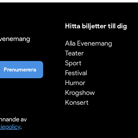
Hitta biljetter till dig
 evenemang
Alla Evenemang
Teater
Sport
Prenumerera
Festival
Humor
Krogshow
Konsert
nnande av
iepolicy
.