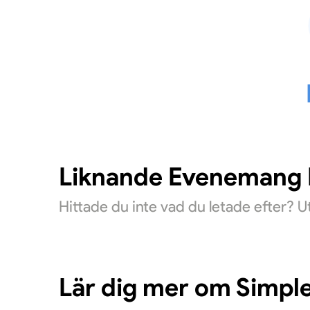
Liknande Evenemang D
Hittade du inte vad du letade efter? 
Lär dig mer om Simpl