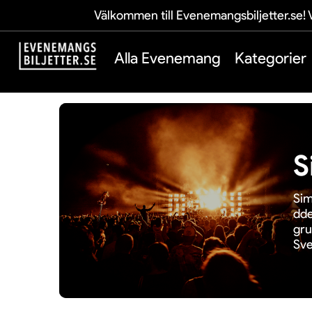
Välkommen till Evenemangsbiljetter.se! V
Alla Evenemang
Kategorier
S
Sim
dde
gru
Sve