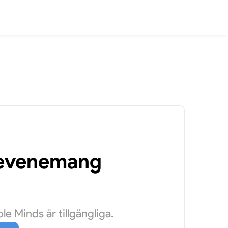
a evenemang
e Minds är tillgängliga.