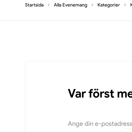
Startsida
Alla Evenemang
Kategorier
Var först m
Ange din e-postadress 