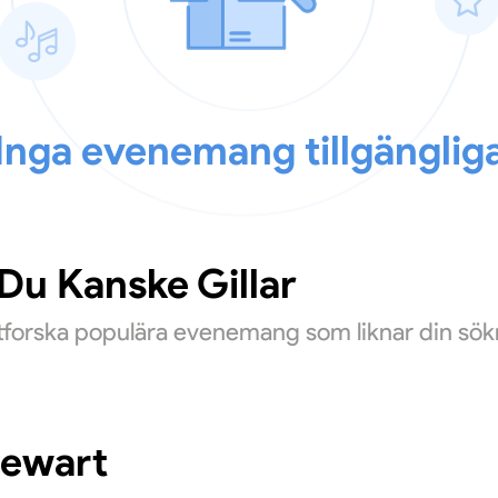
Inga evenemang tillgänglig
u Kanske Gillar
Utforska populära evenemang som liknar din sök
tewart