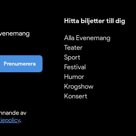
Hitta biljetter till dig
 evenemang
Alla Evenemang
Teater
Sport
Prenumerera
Festival
Humor
Krogshow
Konsert
nnande av
iepolicy
.