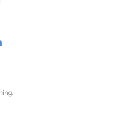
a
ning.