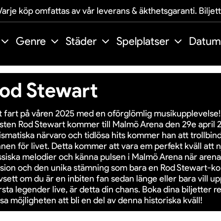
arje köp omfattas av vår leverans & äkthetsgaranti. Biljet
Genre
Städer
Spelplatser
Datum
od Stewart
t fart på våren 2025 med en oförglömlig musikupplevelse
isten Rod Stewart kommer till Malmö Arena den 29e april 
ismatiska närvaro och tidlösa hits kommer han att trollbi
nen för livet. Detta kommer att vara em perfekt kväll att 
ssiska melodier och känna pulsen i Malmö Arena när arena
sion och den unika stämning som bara en Rod Stewart-ko
sett om du är en inbiten fan sedan länge eller bara vill u
rsta legender live, är detta din chans. Boka dina biljetter re
sa möjligheten att bli en del av denna historiska kväll!