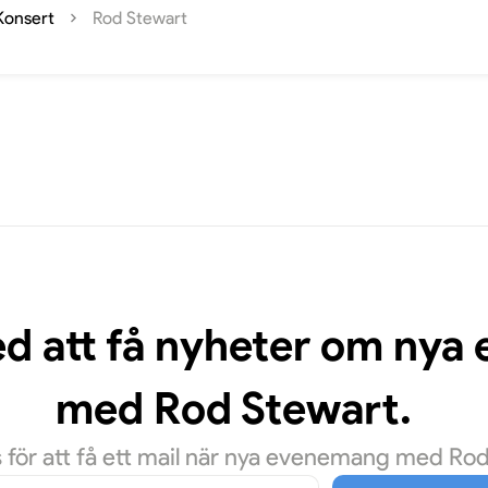
Konsert
Rod Stewart
ed att få nyheter om ny
med Rod Stewart.
för att få ett mail när nya evenemang med Rod S