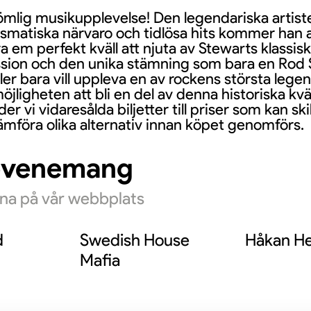
lömlig musikupplevelse! Den legendariska artis
ismatiska närvaro och tidlösa hits kommer han a
a em perfekt kväll att njuta av Stewarts klassi
assion och den unika stämning som bara en Rod
er bara vill uppleva en av rockens största legen
öjligheten att bli en del av denna historiska kväll
er vi vidaresålda biljetter till priser som kan sk
ämföra olika alternativ innan köpet genomförs.
evenemang
rna på vår webbplats
d
Swedish House
Håkan He
Mafia