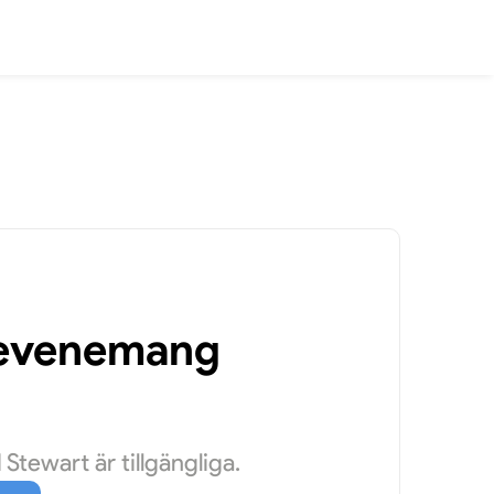
a evenemang
tewart är tillgängliga.