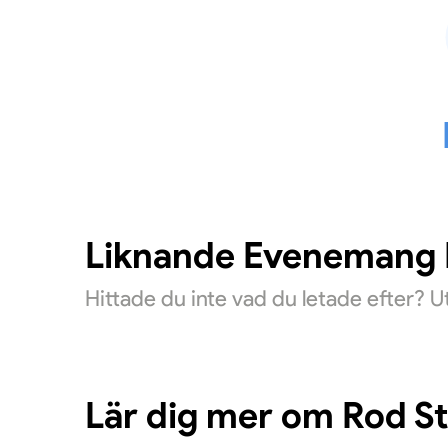
Liknande Evenemang D
Hittade du inte vad du letade efter? 
Lär dig mer om Rod S