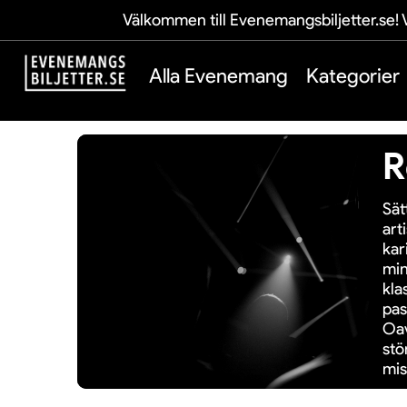
Välkommen till Evenemangsbiljetter.se! V
Alla Evenemang
Kategorier
R
Sät
art
kar
min
kla
pas
Oav
stö
mis