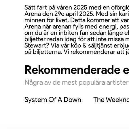
Sätt fart på våren 2025 med en oförg
Arena den 29e april 2025. Med sin kar
minnen för livet. Detta kommer att var
Arena när arenan fylls med energi, p
om du är en inbiten fan sedan länge ell
biljetter redan idag för att inte missa m
Stewart? Via vår köp & säljtjänst erbjud
på biljetterna. Vi rekommenderar att j
Rekommenderade 
Några av de mest populära artiste
System Of A Down
The Weekn