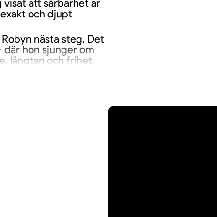
visat att sårbarhet är
 exakt och djupt
r Robyn nästa steg. Det
 – där hon sjunger om
 längtan och frihet.
tom förväntningar och
som vågar gå dit genren
pa och total integritet.
 en plats för gemenskap,
En unik upplevelse. Boka