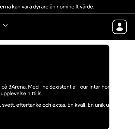
terna kan vara dyrare än nominellt värde.
t
på
3Arena.
Med
The
Sexistential
Tour
intar
hon
hemmapl
eupplevelse
hittills.
,
svett,
eftertanke
och
extas.
En
kväll.
En
unik
upplevelse.