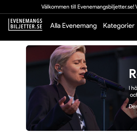
Välkommen till Evenemangsbiljetter.se! V
Alla Evenemang
Kategorier
R
I
hö
oc
De