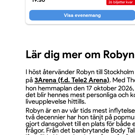
19:30
26
biljetter kvar
Visa evenemang
Lär dig mer om Robyn
I höst återvänder Robyn till Stockholm
på
3Arena (f.d. Tele2 Arena)
. Med The
hon hemmaplan den 17 oktober 2026, 
det blir hennes mest personliga och 
liveupplevelse hittills.
Robyn är en av vår tids mest inflytelse
två decennier har hon tänjt på popmu
gjort dansgolvet till en plats för både 
frågor. Från det banbrytande Body Talk