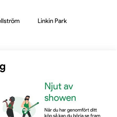
llström
Linkin Park
ng
Njut av
showen
När du har genomfört ditt
köp så kan du börja se fram