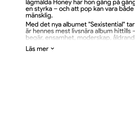
lågmälda Honey har hon gång på gång 
en styrka – och att pop kan vara både
mänsklig.
Med det nya albumet "Sexistential" ta
är hennes mest livsnära album hittills
begär, ensamhet, moderskap, åldrande,
Om att äga sin kropp och sitt liv, bor
Läs mer
färdiga berättelser. Det är popmusik 
ofta tittar bort – med nyfikenhet, skär
Den 17 oktober förvandlas 3Arena till
svett, eftertanke och extas. En kväll. 
dina biljetter idag!
Det här är inte bara en konsert.
Det är en hemkomst.
Det är Robyn.