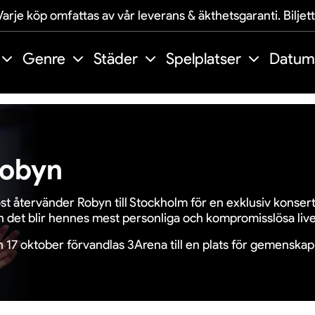
arje köp omfattas av vår leverans & äkthetsgaranti. Biljet
Genre
Städer
Spelplatser
Datum
obyn
st
återvänder
Robyn
till
Stockholm
för
en
exklusiv
konser
h
det
blir
hennes
mest
personliga
och
kompromisslösa
liv
n
17
oktober
förvandlas
3Arena
till
en
plats
för
gemenskap