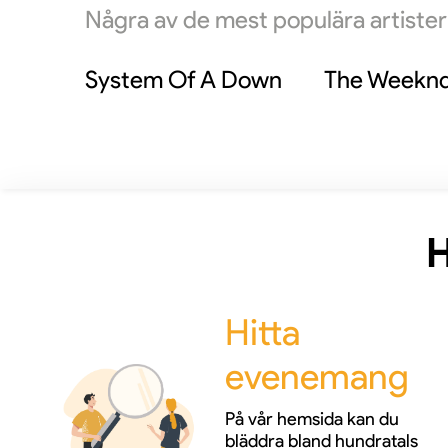
Några av de mest populära artiste
sin fast
skapan
System Of A Down
The Weekn
H
Hitta
evenemang
På vår hemsida kan du
bläddra bland hundratals