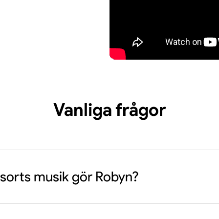
Vanliga frågor
 sorts musik gör Robyn?
ör främst elektropop, synthpop och dance