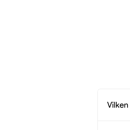
Vilken
Robyn g