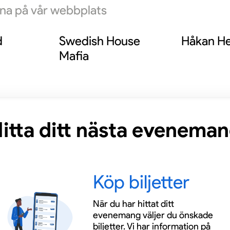
rna på vår webbplats
a bas för både sitt privatliv och sitt kreativa
de.
d
Swedish House
Håkan He
Mafia
itta ditt nästa evenema
Köp biljetter
När du har hittat ditt
evenemang väljer du önskade
biljetter. Vi har information på