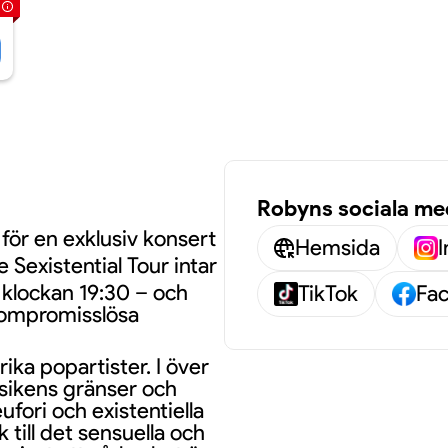
Robyns sociala me
 för en exklusiv konsert
Hemsida
 Sexistential Tour intar
klockan 19:30 – och
TikTok
Fa
kompromisslösa
rika popartister. I över
sikens gränser och
eufori och existentiella
 till det sensuella och