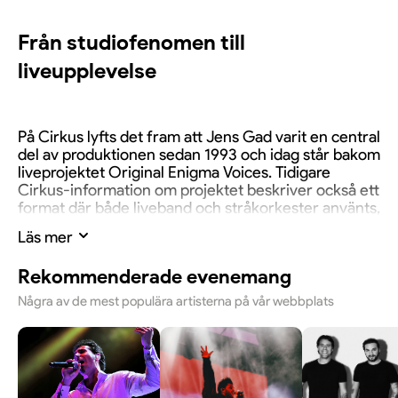
Från studiofenomen till
liveupplevelse
På Cirkus lyfts det fram att Jens Gad varit en central
del av produktionen sedan 1993 och idag står bakom
liveprojektet Original Enigma Voices. Tidigare
Cirkus-information om projektet beskriver också ett
format där både liveband och stråkorkester använts,
tillsammans med ikoniska låtar som
Sadeness
,
Läs mer
Return to Innocence
och
Gravity of Love
.
Rekommenderade evenemang
Några av de mest populära artisterna på vår webbplats
En kväll för den som vill svepas med
Det här är en typ av konsert där stämningen är lika
viktig som själva låtarna. Original Enigma Voices ser