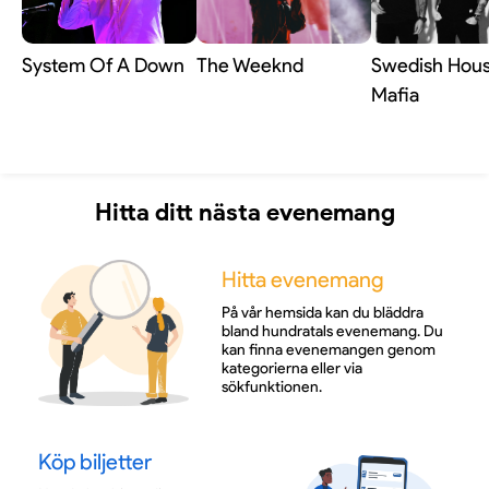
ut att bjuda på en upplevelse där ljud, känsla och
mystik står i centrum, och där publiken får möta ett
uttryck som fortfarande känns unikt. För den som
System Of A Down
The Weeknd
Swedish Hou
dragits till Enigmas speciella värld är detta en kväll
Mafia
med tydlig lockelse.
Hitta ditt nästa evenemang
Hitta evenemang
På vår hemsida kan du bläddra
bland hundratals evenemang. Du
kan finna evenemangen genom
kategorierna eller via
sökfunktionen.
Köp biljetter