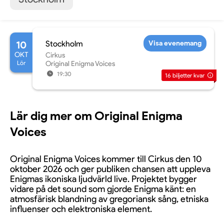
10
Stockholm
Visa evenemang
OKT
Cirkus
Lör
Original Enigma Voices
19:30
16
biljetter kvar
Lär dig mer om Original Enigma
Voices
Original Enigma Voices kommer till Cirkus den 10
oktober 2026 och ger publiken chansen att uppleva
Enigmas ikoniska ljudvärld live. Projektet bygger
vidare på det sound som gjorde Enigma känt: en
atmosfärisk blandning av gregoriansk sång, etniska
influenser och elektroniska element.