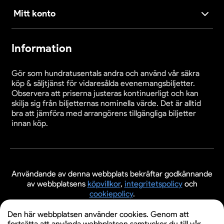
Mitt konto
Information
Gör som hundratusentals andra och använd vår säkra
köp & säljtjänst för vidaresålda evenemangsbiljetter.
Observera att priserna justeras kontinuerligt och kan
skilja sig från biljetternas nominella värde. Det är alltid
bra att jämföra med arrangörens tillgängliga biljetter
innan köp.
Användande av denna webbplats bekräftar godkännande
av webbplatsens
köpvillkor
,
integritetspolicy
och
cookiepolicy
.
© 2026 Evenemangsbiljetter.se
Den här webbplatsen använder cookies. Genom att
fortsätta att använda webbplatsen samtycker du till vår