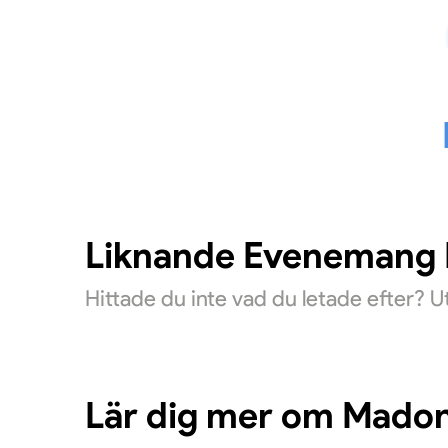
Liknande Evenemang D
Hittade du inte vad du letade efter? 
Lär dig mer om Mado