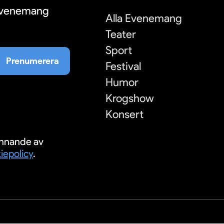
 evenemang
Alla Evenemang
Teater
Sport
Prenumerera
Festival
Humor
Krogshow
Konsert
nnande av
iepolicy
.