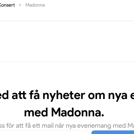
Konsert
Madonna
ed att få nyheter om ny
med Madonna.
s för att få ett mail när nya evenemang med Mad