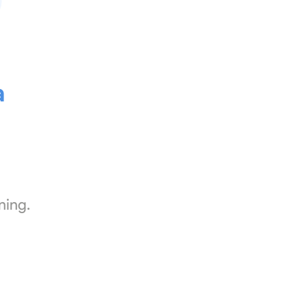
a
ning.