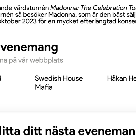
ande värdsturnén
Madonna: The Celebration To
turnén så besöker Madonna, som är den bäst sälj
oktober 2023 för en mycket efterlängtad konsert.
evenemang
rna på vår webbplats
d
Swedish House
Håkan He
Mafia
itta ditt nästa evenema