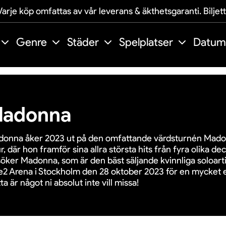
arje köp omfattas av vår leverans & äkthetsgaranti. Biljet
Genre
Städer
Spelplatser
Datum
adonna
onna åker 2023 ut på den omfattande värdsturnén Mado
r, där hon framför sina allra största hits från fyra olika d
öker Madonna, som är den bäst säljande kvinnliga soloarti
e2 Arena i Stockholm den 28 oktober 2023 för en mycket e
ta är något ni absolut inte vill missa!