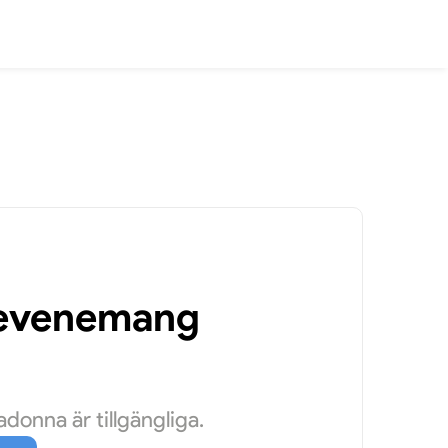
a evenemang
onna är tillgängliga.