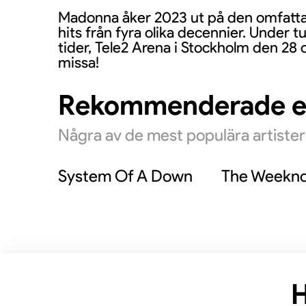
Madonna åker 2023 ut på den omfatt
hits från fyra olika decennier. Under 
tider, Tele2 Arena i Stockholm den 28 
missa!
Rekommenderade 
Några av de mest populära artiste
System Of A Down
The Weekn
H