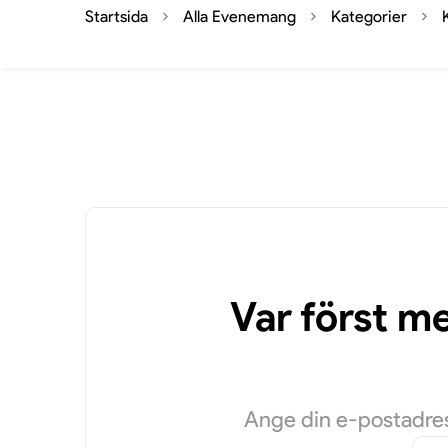
Startsida
Alla Evenemang
Kategorier
Var först m
Ange din e-postadres