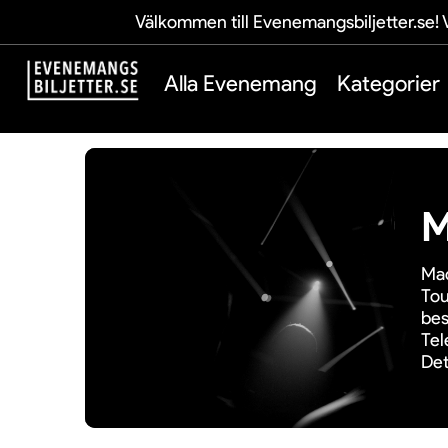
Välkommen till Evenemangsbiljetter.se! V
Alla Evenemang
Kategorier
M
Mad
Tou
bes
Tel
Det