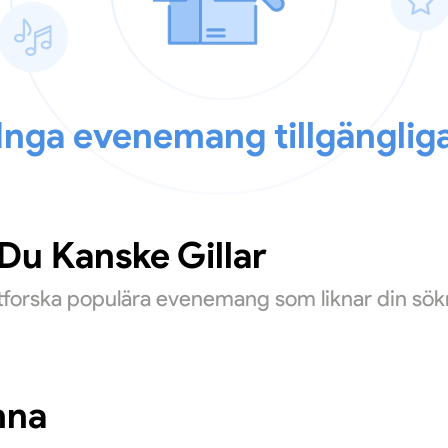
Inga evenemang tillgänglig
u Kanske Gillar
Utforska populära evenemang som liknar din sök
nna