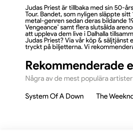
Judas Priest är tillbaka med sin 50-års
Tour. Bandet, som nyligen släppte sitt 
metal-genren sedan deras bildande 196
Vengeance’ samt flera slutsålda arenor
att uppleva dem live i Dalhalla tillsam
Judas Priest? Via vår köp & säljtjänst e
tryckt på biljetterna. Vi rekommendera
Rekommenderade 
Några av de mest populära artiste
System Of A Down
The Weekn