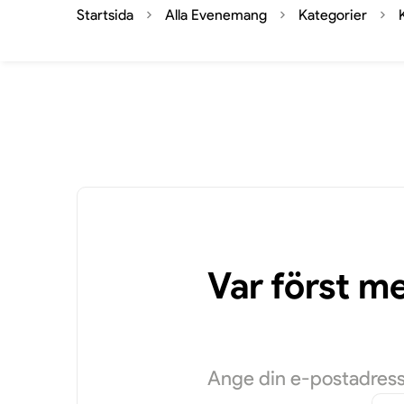
Startsida
Alla Evenemang
Kategorier
Var först m
Ange din e-postadress 