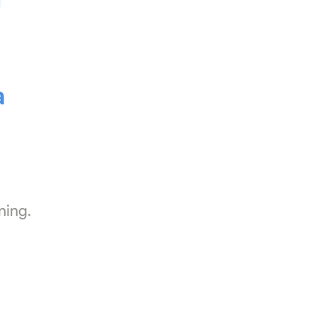
a
ning.