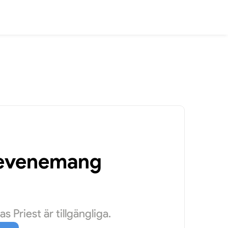
a evenemang
Priest är tillgängliga.