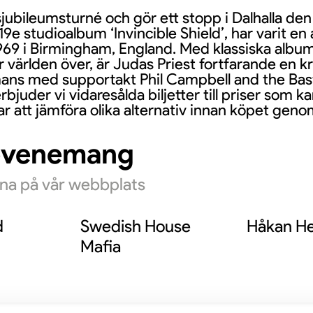
jubileumsturné och gör ett stopp i Dalhalla den 
19e studioalbum ‘Invincible Shield’, har varit e
9 i Birmingham, England. Med klassiska album 
 världen över, är Judas Priest fortfarande en k
mans med supportakt Phil Campbell and the Bastar
rbjuder vi vidaresålda biljetter till priser som k
r att jämföra olika alternativ innan köpet geno
evenemang
rna på vår webbplats
d
Swedish House
Håkan He
Mafia