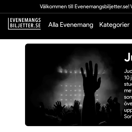
Välkommen till Evenemangsbiljetter.se! V
Alla Evenemang
Kategorier
J
Jud
10 
stu
met
som
öve
upp
Son