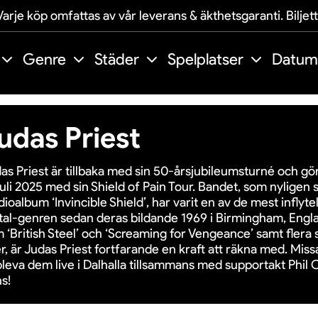
arje köp omfattas av vår leverans & äkthetsgaranti. Biljet
Genre
Städer
Spelplatser
Datum
udas Priest
as Priest är tillbaka med sin 50-årsjubileumsturné och gör
juli 2025 med sin Shield of Pain Tour. Bandet, som nyligen s
dioalbum ‘Invincible Shield’, har varit en av de mest inflyt
al-genren sedan deras bildande 1969 i Birmingham, Engl
 ‘British Steel’ och ‘Screaming for Vengeance’ samt flera 
r, är Judas Priest fortfarande en kraft att räkna med. Miss
leva dem live i Dalhalla tillsammans med supportakt Phil
s!