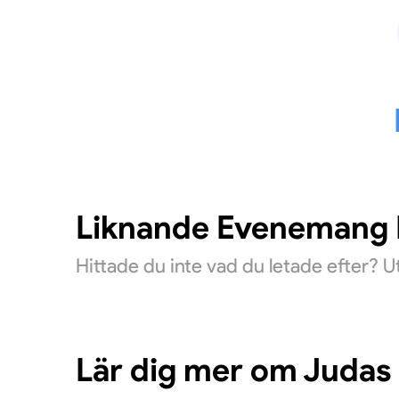
Liknande Evenemang D
Hittade du inte vad du letade efter? 
Lär dig mer om Judas 