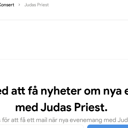
Konsert
Judas Priest
ed att få nyheter om ny
med Judas Priest.
för att få ett mail när nya evenemang med Judas 