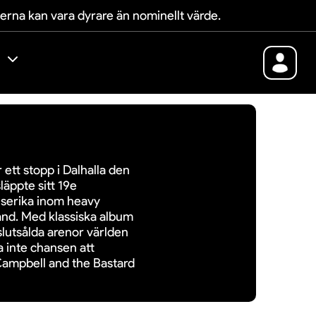
terna kan vara dyrare än nominellt värde.
 ett stopp i Dalhalla den
läppte sitt 19e
elserika inom heavy
and. Med klassiska album
slutsålda arenor världen
a inte chansen att
 Campbell and the Bastard