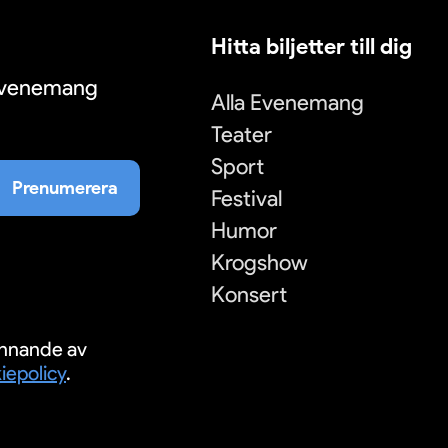
Hitta biljetter till dig
 evenemang
Alla Evenemang
Teater
Sport
Prenumerera
Festival
Humor
Krogshow
Konsert
nnande av
iepolicy
.