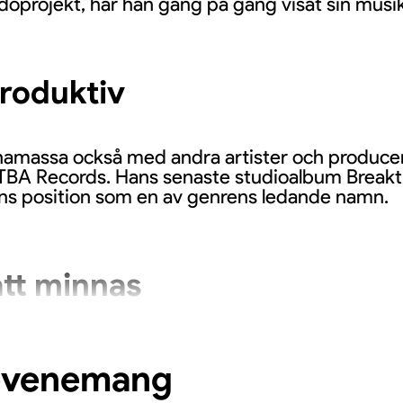
sidoprojekt, har han gång på gång visat sin musi
produktiv
Bonamassa också med andra artister och produc
BA Records. Hans senaste studioalbum Breakthr
hans position som en av genrens ledande namn.
att minnas
h tekniskt skickligt liveframträdande när Bonam
rna lovar att bli minnesvärda kvällar med kraftfu
evenemang