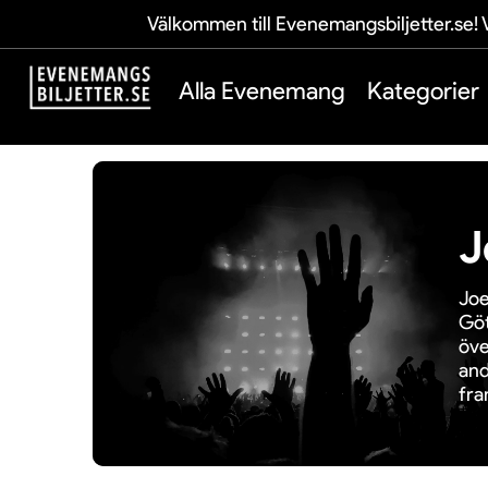
Välkommen till Evenemangsbiljetter.se! V
Alla Evenemang
Kategorier
J
Joe
Göt
öve
and
fra