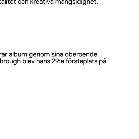
kalitet och kreativa mångsidighet.
erar album genom sina oberoende
ough blev hans 29:e förstaplats på
assa tar med sig sin karaktäristiska
ll gitarr, emotionell sång och