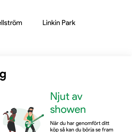
llström
Linkin Park
ng
Njut av
showen
När du har genomfört ditt
köp så kan du börja se fram