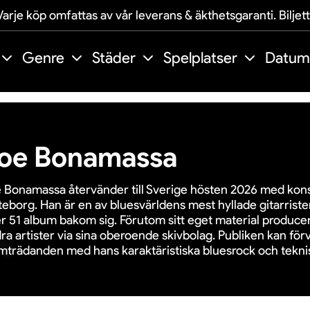
arje köp omfattas av vår leverans & äkthetsgaranti. Biljet
Genre
Städer
Spelplatser
Datum
oe Bonamassa
 Bonamassa återvänder till Sverige hösten 2026 med kons
eborg. Han är en av bluesvärldens mest hyllade gitarriste
r 51 album bakom sig. Förutom sitt eget material produce
ra artister via sina oberoende skivbolag. Publiken kan för
mträdanden med hans karaktäristiska bluesrock och teknis