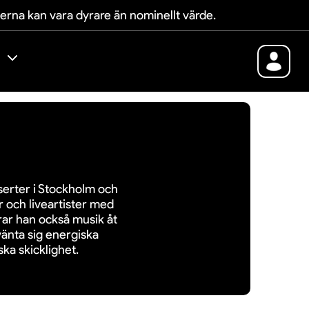
terna kan vara dyrare än nominellt värde.
erter i Stockholm och
r och liveartister med
rar han också musik åt
vänta sig energiska
ka skicklighet.