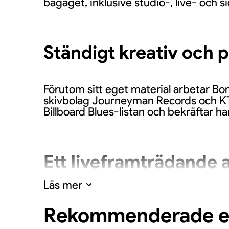
bagaget, inklusive studio-, live- och 
Ständigt kreativ och 
Förutom sitt eget material arbetar 
skivbolag Journeyman Records och KT
Billboard Blues-listan och bekräftar 
Ett liveframträdande 
Läs mer
Fans kan förvänta sig ett energiskt oc
bluesrock till svenska scener. Konserte
Rekommenderade 
enastående musikupplevelser.