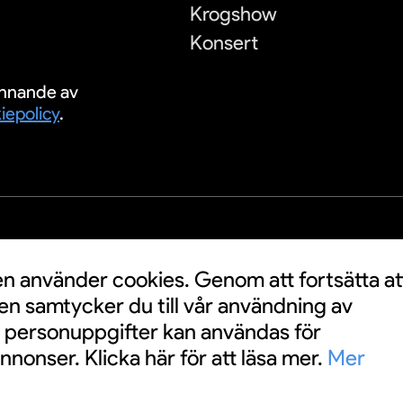
Krogshow
Konsert
nnande av
iepolicy
.
S
 använder cookies. Genom att fortsätta at
n samtycker du till vår användning av
a personuppgifter kan användas för
nnonser. Klicka här för att läsa mer.
Mer