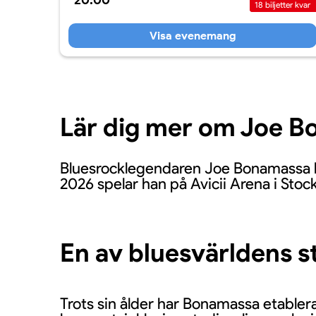
20:00
18
biljetter kvar
Visa evenemang
Lär dig mer om Joe 
Bluesrocklegendaren Joe Bonamassa kom
2026 spelar han på Avicii Arena i Stoc
En av bluesvärldens s
Trots sin ålder har Bonamassa etablera