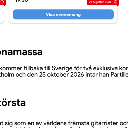
19:30
21
biljetter kvar
Visa evenemang
Bonamassa
mer tillbaka till Sverige för två exklusiva ko
kholm och den 25 oktober 2026 intar han Partill
törsta
t sig som en av världens främsta gitarrister och