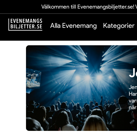
Välkommen till Evenemangsbiljetter.se! V
Alla Evenemang
Kategorier
J
Jen
Han
var
när