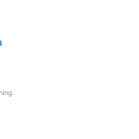
a
ning.