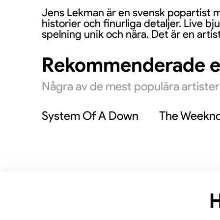
Jens Lekman är en svensk popartist med
historier och finurliga detaljer. Liv
spelning unik och nära. Det är en artist
Rekommenderade 
Några av de mest populära artiste
System Of A Down
The Weekn
H