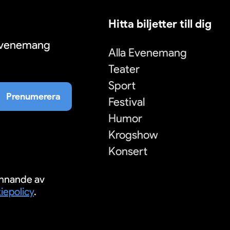
Hitta biljetter till dig
 evenemang
Alla Evenemang
Teater
Sport
Prenumerera
Festival
Humor
Krogshow
Konsert
nnande av
iepolicy
.