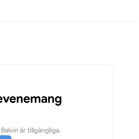
a evenemang
lvin är tillgängliga.