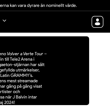
terna kan vara dyrare än nominellt värde.
no Volver a Verte Tour
–
till Tele2 Arena i
aeton-stjärnan har sålt
gefyllda utmärkelser,
, Latin GRAMMY’s.
ldens mest streamade
 har gång på gång visat
rtister och
sa när J Balvin intar
aj 2024!