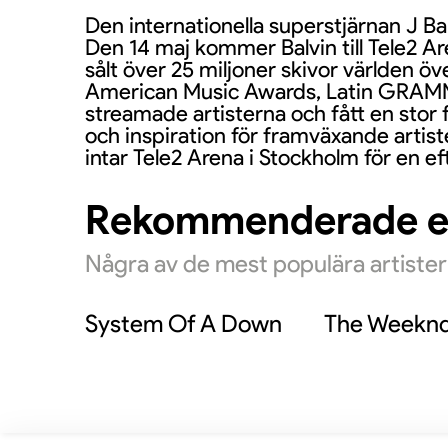
Den internationella superstjärnan J B
Den 14 maj kommer Balvin till Tele2 A
sålt över 25 miljoner skivor världen ö
American Music Awards, Latin GRAMMY’s
streamade artisterna och fått en stor 
och inspiration för framväxande artiste
intar Tele2 Arena i Stockholm för en e
Rekommenderade 
Några av de mest populära artiste
System Of A Down
The Weekn