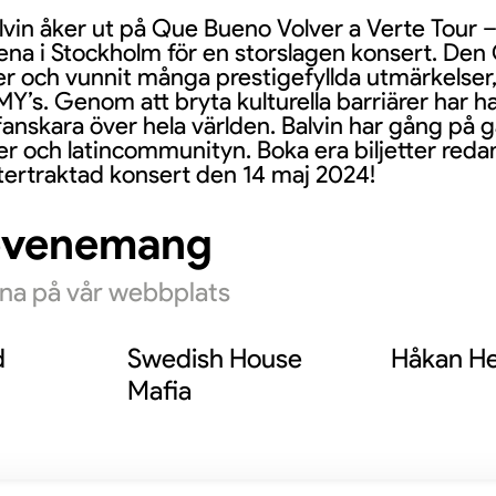
alvin åker ut på Que Bueno Volver a Verte Tour 
rena i Stockholm för en storslagen konsert. De
ver och vunnit många prestigefyllda utmärkelser
. Genom att bryta kulturella barriärer har han
fanskara över hela världen. Balvin har gång på g
r och latincommunityn. Boka era biljetter redan 
ftertraktad konsert den 14 maj 2024!
evenemang
rna på vår webbplats
d
Swedish House
Håkan He
Mafia