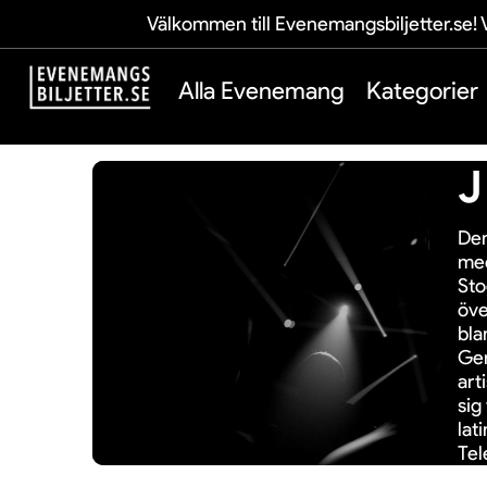
Välkommen till Evenemangsbiljetter.se! V
Alla Evenemang
Kategorier
J
Den
med
Sto
öve
bla
Gen
art
sig
lat
Tel