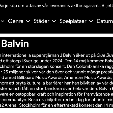
arje köp omfattas av vår leverans & äkthetsgaranti. Biljet
Genre
Städer
Spelplatser
Datum
 Balvin
 internationella superstjärnan J Balvin åker ut på
Que Bue
 ett stopp i Sverige under 2024! Den 14 maj kommer Balvin 
ckholm för en storslagen konsert. Den Colombianska ragg
r 25 miljoner skivor världen över och vunnit många presti
nd annat Billboard Music Awards, American Music Awards
om att bryta kulturella barriärer har han blivit en av vär
isterna och fått en stor fanskara över hela världen. Balvin
 vara en ostoppbar kraft och inspiration för framväxande a
incommunityn. Boka era biljetter redan idag för att inte mis
e2 Arena i Stockholm för en eftertraktad konsert den 14 m