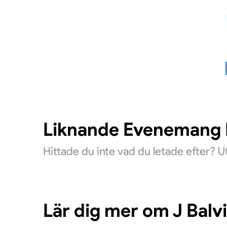
Liknande Evenemang D
Hittade du inte vad du letade efter? 
Lär dig mer om J Balv