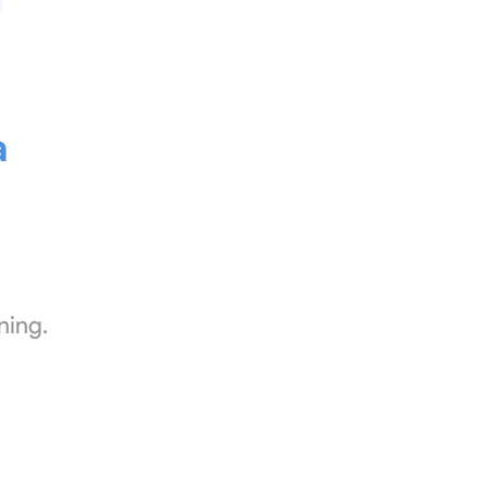
a
ning.