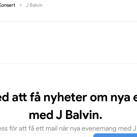
Konsert
J Balvin
ed att få nyheter om ny
med J Balvin.
s för att få ett mail när nya evenemang med J Ba