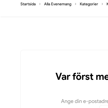
Startsida
Alla Evenemang
Kategorier
Var först m
Ange din e-postadres