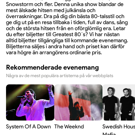
Snowstorm och fler. Denna unika show blandar de
mest älskade hitsen med julkänsla och
överraskningar. Dra på dig din bästa 80-talsstil och
ge dig ut på en resa tillbaka i tiden, full av dans, sång
och de största hitsen från en oförglömlig era. Letar
du efter biljetter till Greatest 80´s? Vi har nästan
alltid biljetter tillgängliga till kommande evenemang.
Biljetterna säljes i andra hand och priset kan därför
vara högre än arrangörens ordinarie pris.
Rekommenderade evenemang
Några av de mest populära artisterna på vår webbplats
System Of A Down
The Weeknd
Swedish Hou
Mafia