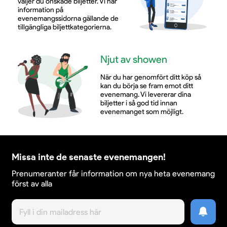
väljer du önskade biljetter. Vi har
information på
evenemangssidorna gällande de
Den 5 september 2026 väntar en hyllning fylld av
tillgängliga biljettkategorierna.
passion, respekt och musikalisk briljans. I Dalhallas
storslagna miljö samlas publik för att fira Freddie
Mercurys 80-årsdag tillsammans med Johan Boding
Njut av showen
och Night of Queen Band & Choir – en kväll som
hedrar historien och låter musiken leva vidare.
När du har genomfört ditt köp så
kan du börja se fram emot ditt
Säkra dina biljetter redan idag och var med när
evenemang. Vi levererar dina
Freddie 80 Years intar Dalhalla.
biljetter i så god tid innan
evenemanget som möjligt.
Missa inte de senaste evenemangen!
Prenumeranter får information om nya heta evenemang
först av alla