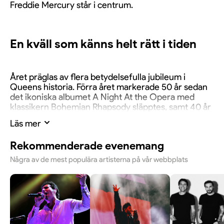
Freddie Mercury står i centrum.
En kväll som känns helt rätt i tiden
Året präglas av flera betydelsefulla jubileum i
Queens historia. Förra året markerade 50 år sedan
det ikoniska albumet A Night At the Opera med
klassikern Bohemian Rhapsody släpptes, samt 40 år
sedan Queens legendariska framträdande på Live
Läs mer
Aid 1985. Bandet stod dessutom som vinnare av
Polar Music Prize 2025 – ett tydligt bevis på deras
Rekommenderade evenemang
fortsatta betydelse i musikhistorien.
Några av de mest populära artisterna på vår webbplats
Samtidigt är det 40 år sedan Queens sista stora
turné med Freddie Mercury ägde rum 1986. Allt
detta gör att hyllningskonserten Freddie 80 Years
känns mer aktuell och angelägen än någonsin.