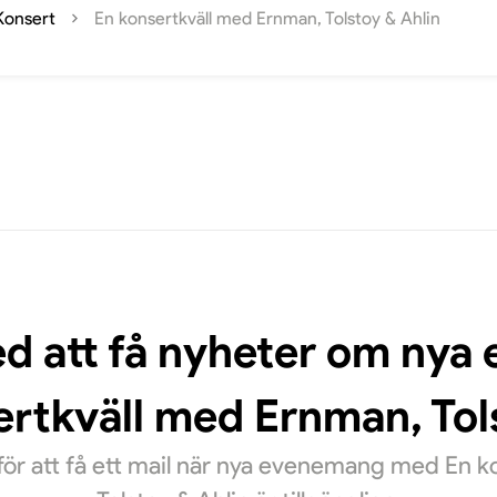
Konsert
En konsertkväll med Ernman, Tolstoy & Ahlin
ed att få nyheter om ny
rtkväll med Ernman, Tols
ör att få ett mail när nya evenemang med En 