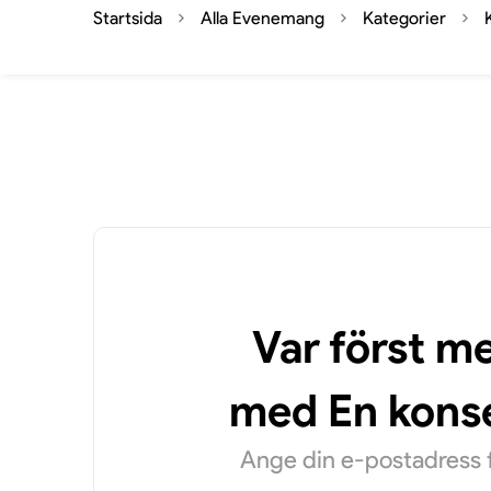
Startsida
Alla Evenemang
Kategorier
Var först m
med En konse
Ange din e-postadress f