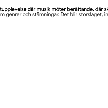
tupplevelse där musik möter berättande, där sk
 genrer och stämningar. Det blir storslaget, inn
ter – boka i tid!
lfällen under hösten 2025. Antalet biljetter är be
ill denna efterlängtade kväll i musikens tecken.