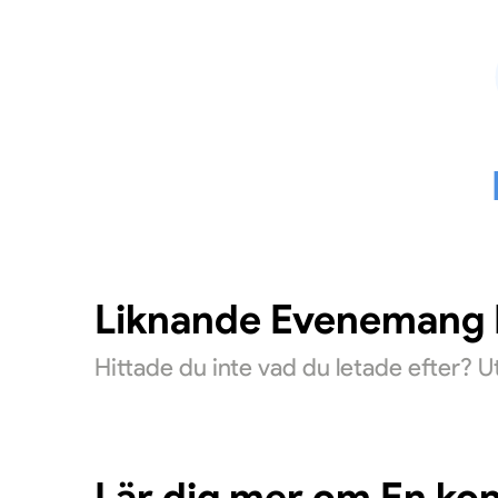
Liknande Evenemang D
Hittade du inte vad du letade efter? 
Lär dig mer om En kon