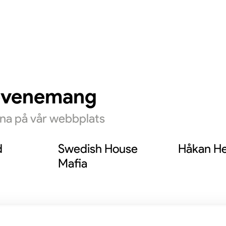
evenemang
rna på vår webbplats
d
Swedish House
Håkan He
Mafia