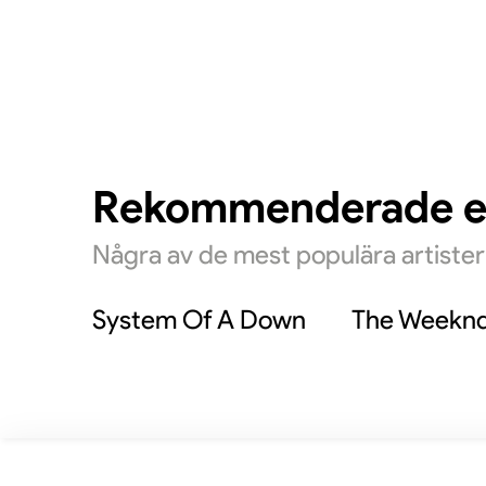
Rekommenderade 
Några av de mest populära artiste
System Of A Down
The Weekn