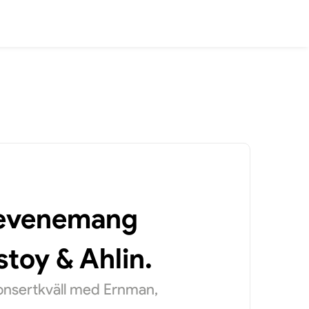
a evenemang
toy & Ahlin.
konsertkväll med Ernman,