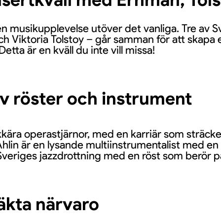
en musikupplevelse utöver det vanliga. Tre av S
ch Viktoria Tolstoy – går samman för att skapa e
tta är en kväll du inte vill missa!
v röster och instrument
ära operastjärnor, med en karriär som sträcker s
Ahlin är en lysande multiinstrumentalist med en
 Sveriges jazzdrottning med en röst som berör p
äkta närvaro