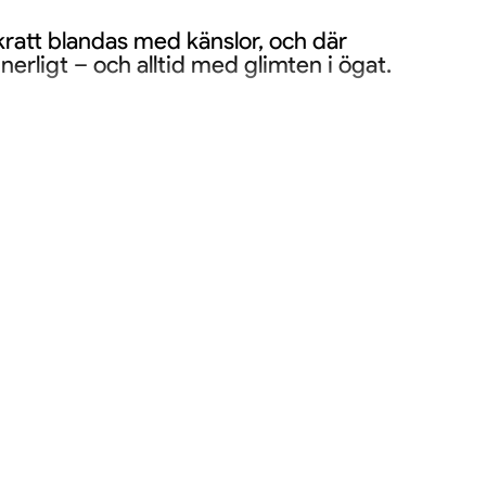
ratt blandas med känslor, och där
erligt – och alltid med glimten i ögat.
gränsat och intresset stort – se till att