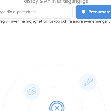
Tolstoy & Ahlin är tillgängliga.
Prenumere
Jag vill även ha möjlighet till förköp och få andra evenemangsn