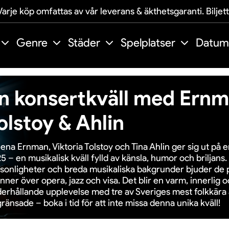
arje köp omfattas av vår leverans & äkthetsgaranti. Biljet
Genre
Städer
Spelplatser
Datum
n konsertkväll med Ernm
olstoy & Ahlin
ena Ernman, Viktoria Tolstoy och Tina Ahlin ger sig ut på 
5 – en musikalisk kväll fylld av känsla, humor och briljans
sonligheter och breda musikaliska bakgrunder bjuder de 
nner över opera, jazz och visa. Det blir en varm, innerlig 
erhållande upplevelse med tre av Sveriges mest folkkära ar
ränsade – boka i tid för att inte missa denna unika kväll!