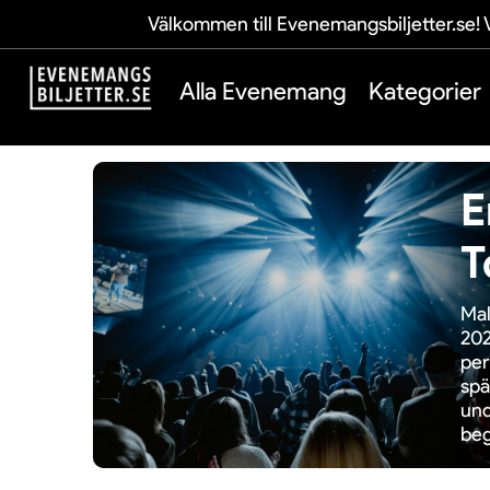
Välkommen till Evenemangsbiljetter.se! V
Alla Evenemang
Kategorier
E
T
Mal
202
per
spä
und
beg