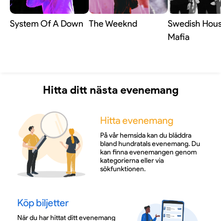
att tillsammans skapa en kväll i internationell
toppklass. Kombinationen av starka röster, stor kör
System Of A Down
The Weeknd
Swedish Hou
och levande orkestermusik gör konserten till en
Mafia
storslagen helhetsupplevelse.
En operakväll under bar himmel
Hitta ditt nästa evenemang
Efter framgången med Verdis Aida, som 2025 fyllde
Hitta evenemang
läktarna till rekordnivåer, fortsätter Birgit Nilsson
Festival att skapa stora operahändelser i Båstad.
På vår hemsida kan du bläddra
Denna gång väntar en kväll där Wagners musik, den
bland hundratals evenemang. Du
dramatiska berättelsen och den ljusa
kan finna evenemangen genom
kategorierna eller via
sommarkvällen möts i en upplevelse som blir både
sökfunktionen.
kraftfull och minnesvärd.
Köp biljetter
En unik sommarupplevelse i Båstad
När du har hittat ditt evenemang