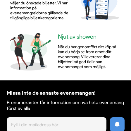
väljer du önskade biljetter. Vi har
information på
evenemangssidorna gällande de
Med Tennisstadion som scen och sommaren som
tillgängliga biljettkategorierna.
kuliss blir Den flygande holländaren mer än en
konsert. Det är en chans att uppleva opera på ett
storslaget och nära sätt, mitt i Båstads levande
Njut av showen
centrum. En kväll för alla som vill låta sig svepas med
av stor musik, stark dramatik och en atmosfär som
När du har genomfört ditt köp så
bara en open air-konsert vid havet kan skapa.
kan du börja se fram emot ditt
evenemang. Vi levererar dina
biljetter i så god tid innan
evenemanget som möjligt.
Missa inte de senaste evenemangen!
Prenumeranter får information om nya heta evenemang
först av alla