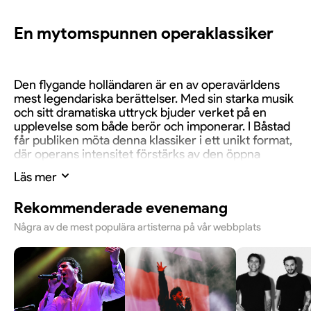
En mytomspunnen operaklassiker
Den flygande holländaren är en av operavärldens
mest legendariska berättelser. Med sin starka musik
och sitt dramatiska uttryck bjuder verket på en
upplevelse som både berör och imponerar. I Båstad
får publiken möta denna klassiker i ett unikt format,
där operans intensitet förstärks av den öppna
arenan och den speciella sommarkänslan.
Läs mer
Rekommenderade evenemang
Världssolister, kör och
Några av de mest populära artisterna på vår webbplats
symfoniorkester
På scen samlas världssolister, omkring hundra
körsångare och Helsingborgs Symfoniorkester för