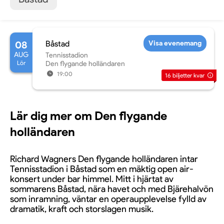
08
Båstad
Visa evenemang
AUG
Tennisstadion
Lör
Den flygande holländaren
19:00
16
biljetter kvar
Lär dig mer om Den flygande
holländaren
Richard Wagners Den flygande holländaren intar
Tennisstadion i Båstad som en mäktig open air-
konsert under bar himmel. Mitt i hjärtat av
sommarens Båstad, nära havet och med Bjärehalvön
som inramning, väntar en operaupplevelse fylld av
dramatik, kraft och storslagen musik.