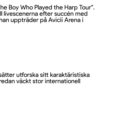
The Boy Who Played the Harp Tour".
ill livescenerna efter succén med
han uppträder på Avicii Arena i
tter utforska sitt karaktäristiska
edan väckt stor internationell