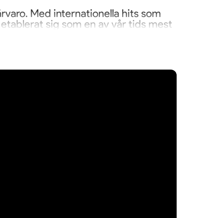
ärvaro. Med internationella hits som
 etablerat sig som en av vår tids mest