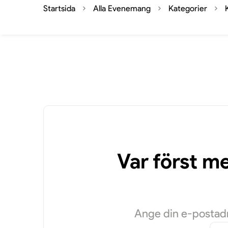
Startsida
Alla Evenemang
Kategorier
Var först m
Ange din e-postadre