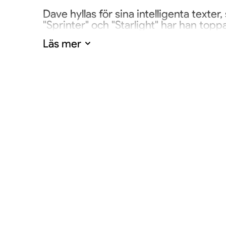
Dave hyllas för sina intelligenta text
"Sprinter" och "Starlight" har han top
inflytelserika hiphopartister. Turnén v
Läs mer