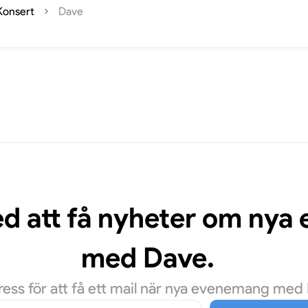
Konsert
Dave
ed att få nyheter om ny
med Dave.
ss för att få ett mail när nya evenemang med D