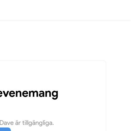
a evenemang
ave är tillgängliga.