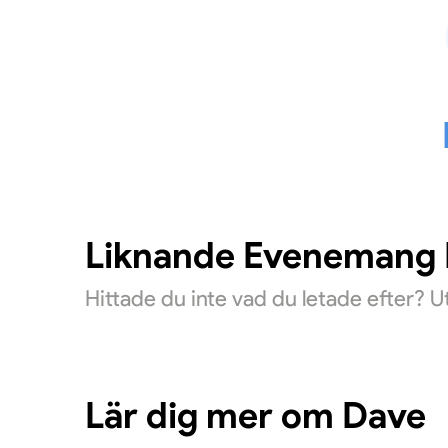
Liknande Evenemang D
Hittade du inte vad du letade efter? 
Lär dig mer om Dave