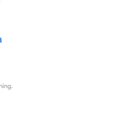
a
ning.