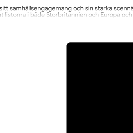
er, sitt samhällsengagemang och sin starka scenn
pat listorna i både Storbritannien och Europa och
äntas bli en av nästa års stora musikupplevelser.