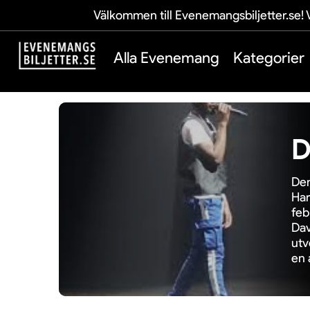
Välkommen till Evenemangsbiljetter.se! V
Alla Evenemang
Kategorier
D
Den
Har
feb
Dav
utv
en 