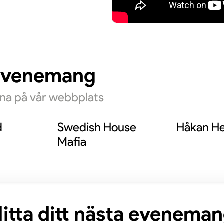
evenemang
rna på vår webbplats
d
Swedish House
Håkan He
Mafia
itta ditt nästa evenema