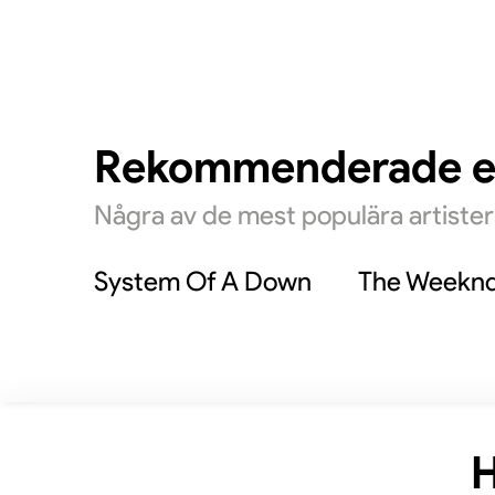
Rekommenderade 
Några av de mest populära artiste
System Of A Down
The Weekn
H