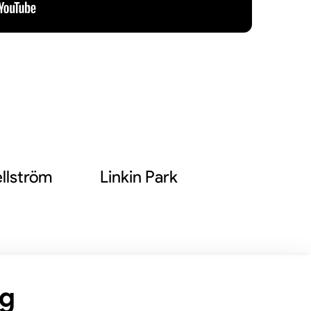
llström
Linkin Park
ng