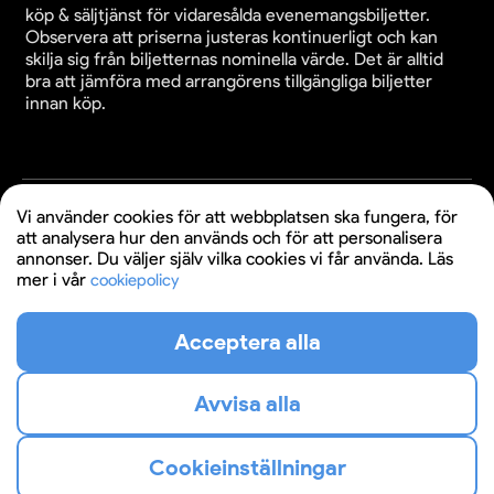
köp & säljtjänst för vidaresålda evenemangsbiljetter.
Observera att priserna justeras kontinuerligt och kan
skilja sig från biljetternas nominella värde. Det är alltid
bra att jämföra med arrangörens tillgängliga biljetter
innan köp.
Cookieinställningar
Vi använder cookies för att webbplatsen ska fungera, för
Användande av denna webbplats bekräftar godkännande
att analysera hur den används och för att personalisera
av webbplatsens
köpvillkor
,
integritetspolicy
och
annonser. Du väljer själv vilka cookies vi får använda. Läs
cookiepolicy
.
mer i vår
cookiepolicy
© 2026 Evenemangsbiljetter.se
Acceptera alla
Avvisa alla
Cookieinställningar