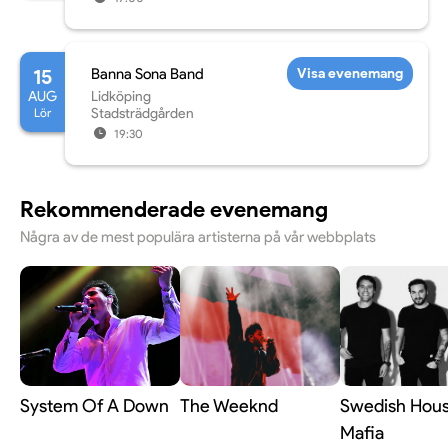
15
Banna Sona Band
Visa evenemang
AUG
Lidköping
Lör
Stadsträdgården
19:30
Rekommenderade evenemang
Några av de mest populära artisterna på vår webbplats
System Of A Down
The Weeknd
Swedish Hou
Mafia