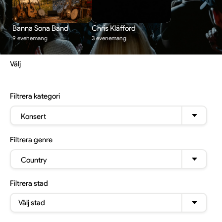
Banna Sona Band
Chris Kläfford
9 evenemang
3 evenemang
Välj
Filtrera
kategori
Konsert
Filtrera
genre
Country
Filtrera
stad
Välj stad