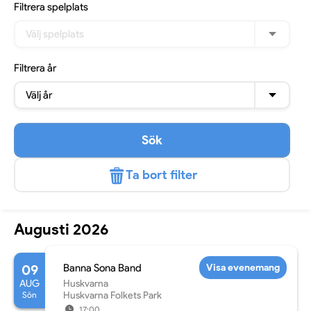
Filtrera
spelplats
Välj spelplats
Filtrera
år
Välj år
Sök
Ta bort filter
Augusti 2026
09
Banna Sona Band
Visa evenemang
AUG
Huskvarna
Sön
Huskvarna Folkets Park
17:00