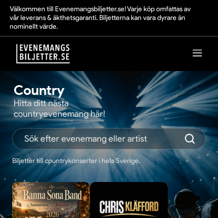
Välkommen till Evenemangsbiljetter.se! Varje köp omfattas av
vår leverans & äkthetsgaranti. Biljetterna kan vara dyrare än
nominellt värde.
Country
Hitta ditt nästa
countryevenemang här!
Biljetter till countrykonserter i hela Sverige.