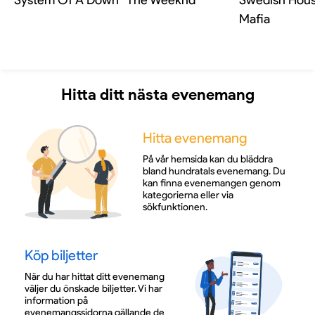
System Of A Down
The Weeknd
Swedish Hou
Mafia
Hitta ditt nästa evenemang
Hitta evenemang
På vår hemsida kan du bläddra
bland hundratals evenemang. Du
kan finna evenemangen genom
kategorierna eller via
sökfunktionen.
Köp biljetter
När du har hittat ditt evenemang
väljer du önskade biljetter. Vi har
information på
evenemangssidorna gällande de