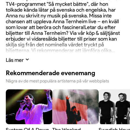
TV4-programmet "Så mycket bättre", där hon
tolkade kända låtar på svenska och engelska, har
Anna nu skrivit ny musik på svenska. Missa inte
chansen att uppleva Anna Ternheim live – en kväll
som lovar att beröra och fascinera!Letar du efter
biljetter till Anna Ternheim? Via vår köp & säljtjänst
erbjuder vi vidaresålda biljetter till priser som kan
skilja sig från det nominella värdet tryckt på
biljetterna. Vi rekommenderar att jämföra olika
alternativ innan köpet genomförs.
Läs mer
Rekommenderade evenemang
Några av de mest populära artisterna på vår webbplats