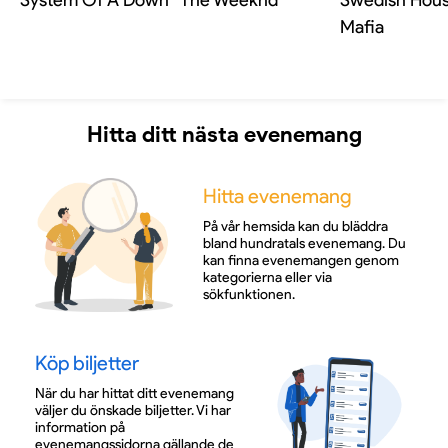
System Of A Down
The Weeknd
Swedish Hou
Mafia
Hitta ditt nästa evenemang
Hitta evenemang
På vår hemsida kan du bläddra
bland hundratals evenemang. Du
kan finna evenemangen genom
kategorierna eller via
sökfunktionen.
Köp biljetter
När du har hittat ditt evenemang
väljer du önskade biljetter. Vi har
information på
evenemangssidorna gällande de