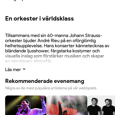
En orkester i världsklass
Tillsammans med sin 60-manna Johann Strauss-
orkester bjuder André Rieu på en oförglömlig
helhetsupplevelse. Hans konserter kännetecknas av
bländande ljusshower, färgstarka kostymer och
visuella inslag som förstärker musiken och skapar
en storslagen atmosfär.
Läs mer
Musik som berör alla
Rekommenderade evenemang
Några av de mest populära artisterna på vår webbplats
Publiken får uppleva en repertoar som sträcker sig
från klassiska mästerverk och tidlösa valser till
kända filmmelodier, opera och populära sånger.
Tillsammans med kör och internationella solister