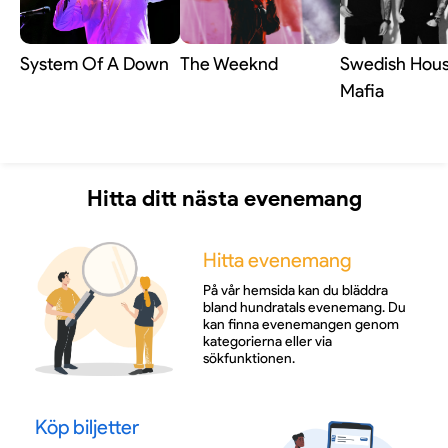
levererar Rieu en kväll som berör både hjärta och
sinne.
System Of A Down
The Weeknd
Swedish Hou
Mafia
En kväll utöver det vanliga
En konsert med André Rieu är mer än bara musik –
Hitta ditt nästa evenemang
det är en resa in i en värld av magi och skönhet.
Göteborgspubliken kan se fram emot en kväll som
dröjer sig kvar långt efter att den sista tonen klingat
ut.
Hitta evenemang
På vår hemsida kan du bläddra
bland hundratals evenemang. Du
När
: 12 juni 2026
kan finna evenemangen genom
Var
: Scandinavium, Göteborg
kategorierna eller via
sökfunktionen.
Köp biljetter